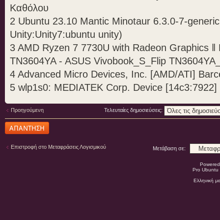
Καθόλου
2 Ubuntu 23.10 Mantic Minotaur 6.3.0-7-generic
Unity:Unity7:ubuntu unity)
3 AMD Ryzen 7 7730U with Radeon Graphics 
TN3604YA - ASUS Vivobook_S_Flip TN3604Y
4 Advanced Micro Devices, Inc. [AMD/ATI] Barc
5 wlp1s0: MEDIATEK Corp. Device [14c3:7922]
Προηγούμενη
Τελευταίες δημοσιεύσεις:
Δημιουργία
απάντησης
Επιστροφή στο Μεταφράσεις Λογισμικού
Μετάβαση σε:
Powered
Pro Ubuntu 
Ελληνική μ