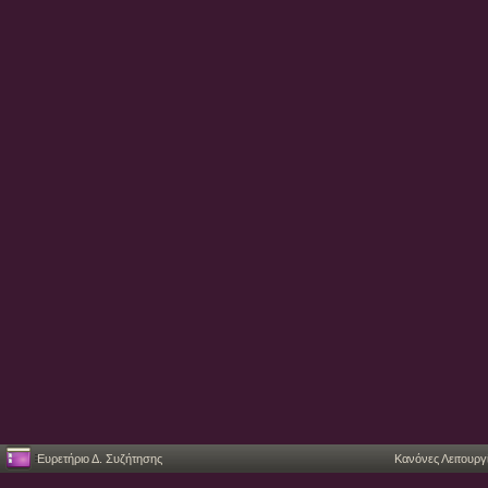
Ευρετήριο Δ. Συζήτησης
Κανόνες Λειτουργ