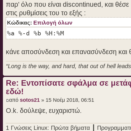
παρ' όλο που είναι discontinued, και θέσ
στις ρυθμίσεις του το εξής :
Κώδικας:
Επιλογή όλων
%a %-d %b %H:%M
κάνε αποσύνδεση και επανασύνδεση και θ
“Long is the way, and hard, that out of hell leads 
Re: Εντοπίσατε σφάλμα σε μετ
εδώ!
από
sotos21
» 15 Νοέμ 2018, 06:51
O.k. δούλεψε, ευχαριστώ.
1 Γνώσεις Linux: Πρώτα βήματα ┃ Προγραμματ