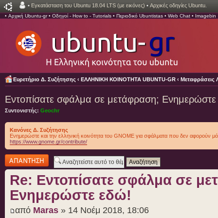
•
Εγκατάσταση του Ubuntu 18.04 LTS (με εικόνες)
•
Αρχικές οδηγίες Ubuntu.
•
Αρχική Ubuntu-gr
•
Οδηγοί - How to - Tutorials
•
Περιοδικό Ubuntistas
•
Web Chat
•
Imagebin
Ευρετήριο Δ. Συζήτησης
‹
ΕΛΛΗΝΙΚΗ ΚΟΙΝΟΤΗΤΑ UBUNTU-GR
‹
Μεταφράσεις 
Εντοπίσατε σφάλμα σε μετάφραση; Ενημερώστε
Συντονιστής:
Geochr
Κανόνες Δ. Συζήτησης
Ενημερώστε και την ελληνική κοινότητα του GNOME για σφάλματα που δεν αφορούν μό
https://www.gnome.gr/contribute/
Δημιουργία
απάντησης
Re: Εντοπίσατε σφάλμα σε με
Ενημερώστε εδώ!
από
Maras
» 14 Νοέμ 2018, 18:06