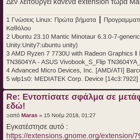
Δεν λειτουργεί κανένα extension τώρα Ma
1 Γνώσεις Linux: Πρώτα βήματα ┃ Προγραμματ
Καθόλου
2 Ubuntu 23.10 Mantic Minotaur 6.3.0-7-generic
Unity:Unity7:ubuntu unity)
3 AMD Ryzen 7 7730U with Radeon Graphics 
TN3604YA - ASUS Vivobook_S_Flip TN3604Y
4 Advanced Micro Devices, Inc. [AMD/ATI] Barc
5 wlp1s0: MEDIATEK Corp. Device [14c3:7922]
Re: Εντοπίσατε σφάλμα σε μετ
εδώ!
από
Maras
» 15 Νοέμ 2018, 01:27
Εγκατέστησε αυτό :
https://extensions.gnome.org/extension/7