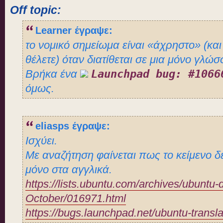
Off topic:
Learner έγραψε:
το νομικό σημείωμα είναι «άχρηστο» (κα
θέλετε) όταν διατίθεται σε μια μόνο γλώσ
Βρήκα ένα
Launchpad bug: #1066
όμως.
eliasps έγραψε:
Ισχύει.
Με αναζήτηση φαίνεται πως το κείμενο δε
μόνο στα αγγλικά.
https://lists.ubuntu.com/archives/ubuntu-
October/016971.html
https://bugs.launchpad.net/ubuntu-trans