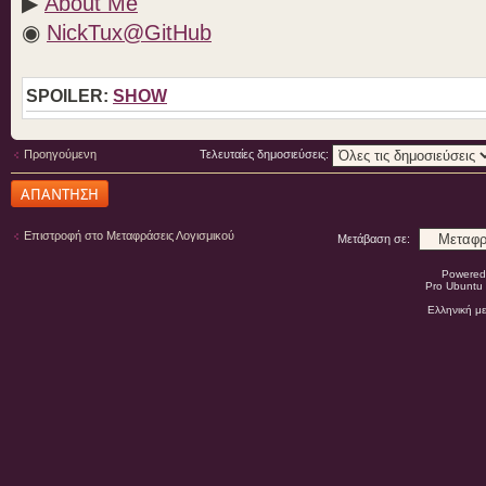
▶
About Me
◉
NickTux@GitHub
SPOILER:
SHOW
Προηγούμενη
Τελευταίες δημοσιεύσεις:
Δημιουργία
απάντησης
Επιστροφή στο Μεταφράσεις Λογισμικού
Μετάβαση σε:
Powered
Pro Ubuntu 
Ελληνική μ