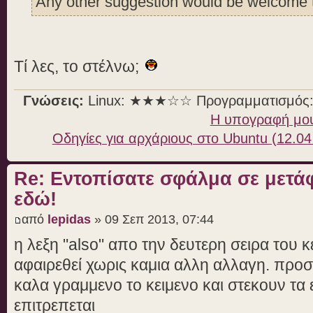
Any other suggestion would be welcome 
Τί λες, το στέλνω;
Γνώσεις:
Linux: ★★★☆☆ Προγραμματισμό
Η υπογραφή μο
Οδηγίες για αρχάριους στο Ubuntu (12.04
Re: Εντοπίσατε σφάλμα σε μετ
εδώ!
από
lepidas
» 09 Σεπ 2013, 07:44
η λεξη "also" απο την δευτερη σειρα του 
αφαιρεθεί χωρις καμια αλλη αλλαγη. προ
καλα γραμμενο το κειμενο και στεκουν τα 
επιτρεπεται