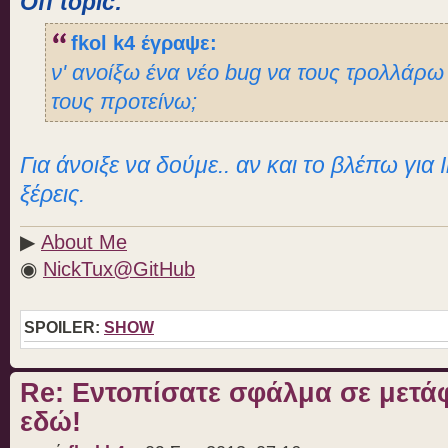
Off topic:
fkol k4 έγραψε:
ν' ανοίξω ένα νέο bug να τους τρολλάρω 
τους προτείνω;
Για άνοιξε να δούμε.. αν και το βλέπω για 
ξέρεις.
▶
About Me
◉
NickTux@GitHub
SPOILER:
SHOW
Re: Εντοπίσατε σφάλμα σε μετ
εδώ!