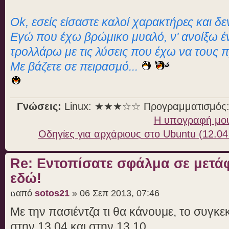
Ok, εσείς είσαστε καλοί χαρακτήρες και δε
Εγώ που έχω βρώμικο μυαλό, ν' ανοίξω έ
τρολλάρω με τις λύσεις που έχω να τους 
Με βάζετε σε πειρασμό...
Γνώσεις:
Linux: ★★★☆☆ Προγραμματισμό
Η υπογραφή μο
Οδηγίες για αρχάριους στο Ubuntu (12.04
Re: Εντοπίσατε σφάλμα σε μετ
εδώ!
από
sotos21
» 06 Σεπ 2013, 07:46
Με την πασιέντζα τι θα κάνουμε, το συγκ
στην 13.04 και στην 13.10