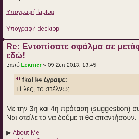
Υπογραφή laptop
Υπογραφή desktop
Re: Εντοπίσατε σφάλμα σε μετ
εδώ!
από
Learner
» 09 Σεπ 2013, 13:45
fkol k4 έγραψε:
Τί λες, το στέλνω;
Με την 3η και 4η πρόταση (suggestion) 
Ναι στείλε το να δούμε τι θα απαντήσουν.
▶
About Me