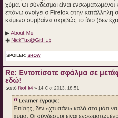
χύμα. Οι σύνδεσμοι είναι ενσωματωμένοι
επάνω ανοίγει ο Firefox στην κατάλληλη σ
κείμενο συμβαίνει ακριβώς το ίδιο (δεν έ
▶
About Me
◉
NickTux@GitHub
SPOILER:
SHOW
Re: Εντοπίσατε σφάλμα σε μετ
εδώ!
από
fkol k4
» 14 Οκτ 2013, 18:51
Learner έγραψε:
Επίσης, δεν «χτυπάει» καλά στο μάτι ν
χύμα. Οι σύνδεσμοι είναι ενσωματωμένο