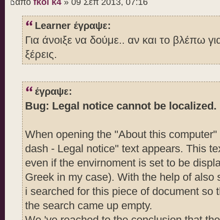
από
fkol k4
» 09 Σεπ 2013, 07:16
Learner έγραψε:
Για άνοιξε να δούμε.. αν και το βλέπω για
ξέρεις.
έγραψε:
Bug: Legal notice cannot be localized.
When opening the "About this computer" 
dash - Legal notice" text appears. This te
even if the envirnoment is set to be disp
Greek in my case). With the help of also 
i searched for this piece of document so t
the search came up empty.
We 've reached to the conclusion that the 