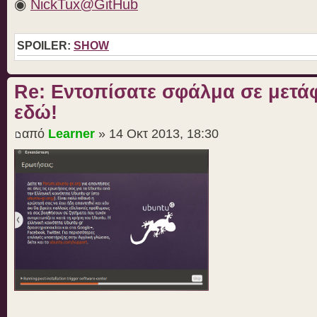
◉
NickTux@GitHub
SPOILER:
SHOW
Re: Εντοπίσατε σφάλμα σε μετ
εδώ!
από
Learner
» 14 Οκτ 2013, 18:30