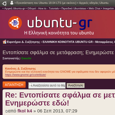
•
Εγκατάσταση του Ubuntu 18.04 LTS (με εικόνες)
•
Αρχικές οδηγίες Ubuntu.
•
Αρχική Ubuntu-gr
•
Οδηγοί - How to - Tutorials
•
Περιοδικό Ubuntistas
•
Web Chat
•
Imagebin
Ευρετήριο Δ. Συζήτησης
‹
ΕΛΛΗΝΙΚΗ ΚΟΙΝΟΤΗΤΑ UBUNTU-GR
‹
Μεταφράσεις 
Εντοπίσατε σφάλμα σε μετάφραση; Ενημερώστε
Συντονιστής:
Geochr
Κανόνες Δ. Συζήτησης
Ενημερώστε και την ελληνική κοινότητα του GNOME για σφάλματα που δεν αφορούν μό
https://www.gnome.gr/contribute/
Δημιουργία
απάντησης
Re: Εντοπίσατε σφάλμα σε με
Ενημερώστε εδώ!
από
fkol k4
» 06 Σεπ 2013, 07:29