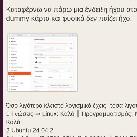
Product Name: B150M-HD3 DDR3
Product Version: Default string
Καταφέρνω να πάρω μια ένδειξη ήχου στο 
Firmware Version: F20h
dummy κάρτα και φυσικά δεν παίζει ήχο.
System SKU: Default string
Board Vendor: Gigabyte Technolog
Board Name: B150M-HD3 DDR3-CF
!!ACPI Device Status Information
!!---------------
/sys/bus/acpi/devices/ACPI000C:0
/sys/bus/acpi/devices/INT33A1:00
Όσο λιγότερο κλειστό λογισμικό έχεις, τόσα λι
/sys/bus/acpi/devices/INT340E:00
1 Γνώσεις ⇛ Linux: Καλό ┃ Προγραμματισμός: 
/sys/bus/acpi/devices/INT3F0D:00
Καλά
/sys/bus/acpi/devices/LNXPOWER:0
2 Ubuntu 24.04.2
/sys/bus/acpi/devices/LNXPOWER:0