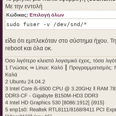
/sys/bus/acpi/devices/PNP0C0F:03
Με την εντολή
/sys/bus/acpi/devices/PNP0C0F:04
Κώδικας:
Επιλογή όλων
/sys/bus/acpi/devices/PNP0C0F:05
/sys/bus/acpi/devices/PNP0C0F:06
sudo fuser -v /dev/snd/*
/sys/bus/acpi/devices/PNP0C0F:07
/sys/bus/acpi/devices/device:69/
είδα ότι εμπλεκόταν στο σύστημα ήχου. Τη
/sys/bus/acpi/devices/device:75/
reboot και όλα οκ.
Όσο λιγότερο κλειστό λογισμικό έχεις, τόσα λι
!!Kernel Information
1 Γνώσεις ⇛ Linux: Καλό ┃ Προγραμματισμός: 
!!------------------
Καλά
2 Ubuntu 24.04.2
Kernel release: 5.15.0-48-generi
3 Intel Core i5-6500 CPU @ 3.20GHz ‖ RAM 7
Operating System: GNU/Linux
DDR3-CF - Gigabyte B150M-HD3 DDR3
Architecture: x86_64
4 Intel HD Graphics 530 [8086:1912] {i915}
Processor: x86_64
5 enp1s0: Realtek RTL8111/8168/8411 PCI Expre
SMP Enabled: Yes