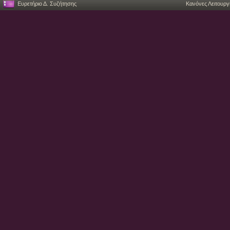
Ευρετήριο Δ. Συζήτησης
Κανόνες Λειτουργ
| |-- subsystem -> ../../../../.
| |-- subsystem_id
| |-- uevent
| |-- user_pin_configs
| |-- vendor_id
| `-- vendor_name
|-- id
|-- input10
| |-- capabilities
| |-- device -> ../../card0
| |-- event10
| |-- id
| |-- inhibited
| |-- modalias
| |-- name
| |-- phys