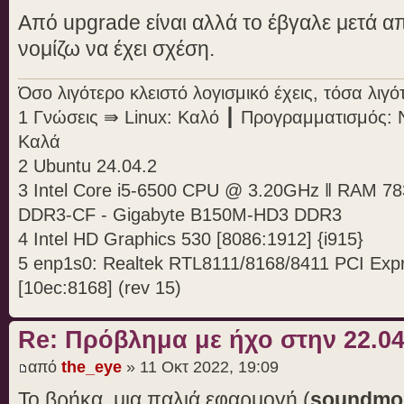
Από upgrade είναι αλλά το έβγαλε μετά α
/sys/bus/acpi/devices/LNXPOWER:1
/sys/bus/acpi/devices/LNXPOWER:1
νομίζω να έχει σχέση.
/sys/bus/acpi/devices/LNXPOWER:1
Όσο λιγότερο κλειστό λογισμικό έχεις, τόσα λι
/sys/bus/acpi/devices/LNXPOWER:1
1 Γνώσεις ⇛ Linux: Καλό ┃ Προγραμματισμός: 
/sys/bus/acpi/devices/PNP0103:00
Καλά
/sys/bus/acpi/devices/PNP0400:00
2 Ubuntu 24.04.2
/sys/bus/acpi/devices/PNP0501:00
3 Intel Core i5-6500 CPU @ 3.20GHz ‖ RAM 7
/sys/bus/acpi/devices/PNP0C02:02
DDR3-CF - Gigabyte B150M-HD3 DDR3
/sys/bus/acpi/devices/PNP0C02:04
4 Intel HD Graphics 530 [8086:1912] {i915}
/sys/bus/acpi/devices/PNP0C02:06
5 enp1s0: Realtek RTL8111/8168/8411 PCI Expre
/sys/bus/acpi/devices/PNP0C04:00
[10ec:8168] (rev 15)
/sys/bus/acpi/devices/PNP0C0C:00
/sys/bus/acpi/devices/PNP0C0E:00
Re: Πρόβλημα με ήχο στην 22.
/sys/bus/acpi/devices/PNP0C0F:00
/sys/bus/acpi/devices/PNP0C0F:01
από
the_eye
» 11 Οκτ 2022, 19:09
/sys/bus/acpi/devices/PNP0C0F:02
Το βρήκα, μια παλιά εφαρμογή (
soundm