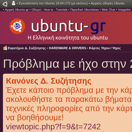
•
Εγκατάσταση του Ubuntu 18.04 LTS (με εικόνες)
•
Αρχικές οδηγίες Ubuntu.
•
Αρχική Ubuntu-gr
•
Οδηγοί - How to - Tutorials
•
Περιοδικό Ubuntistas
•
Web Chat
•
Imagebin
Ευρετήριο Δ. Συζήτησης
‹
HARDWARE & DRIVERS
‹
Κάρτες Ήχου / Ήχος
Πρόβλημα με ήχο στην 
Κανόνες Δ. Συζήτησης
Έχετε κάποιο πρόβλημα με την κάρ
ακολουθήστε τα παρακάτω βήματα 
τεχνικές πληροφορίες από την κάρ
να βοηθήσουμε!
viewtopic.php?f=9&t=7242