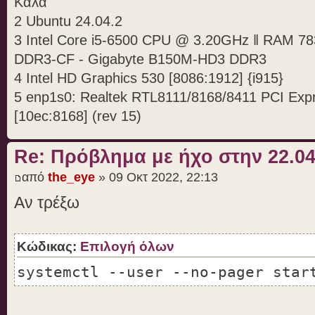
Καλά
2 Ubuntu 24.04.2
Ubuntu 22.04.1 LTS \n \l DISTRIB
3 Intel Core i5-6500 CPU @ 3.20GHz ‖ RAM 7
DISTRIB_DESCRIPTION="Ubuntu 22.0
DDR3-CF - Gigabyte B150M-HD3 DDR3
PRETTY_NAME="Ubuntu 22.04.1 LTS"
4 Intel HD Graphics 530 [8086:1912] {i915}
ID=ubuntu ID_LIKE=debian
5 enp1s0: Realtek RTL8111/8168/8411 PCI Expre
HOME_URL="https://www.ubuntu.com
[10ec:8168] (rev 15)
SUPPORT_URL="https://help.ubuntu
BUG_REPORT_URL="https://bugs.lau
Re: Πρόβλημα με ήχο στην 22.0
PRIVACY_POLICY_URL="https://www.
από
the_eye
» 09 Οκτ 2022, 22:13
and-policies/privacy-policy" UBU
Αν τρέξω
!!DMI Information
Κώδικας:
Επιλογή όλων
!!---------------
systemctl --user --no-pager star
Manufacturer: Gigabyte Technolog