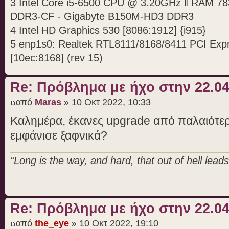
3 Intel Core i5-6500 CPU @ 3.20GHz ‖ RAM 7
/sys/bus/acpi/devices/LNXPOWER:0
DDR3-CF - Gigabyte B150M-HD3 DDR3
/sys/bus/acpi/devices/LNXPOWER:0
4 Intel HD Graphics 530 [8086:1912] {i915}
/sys/bus/acpi/devices/LNXPOWER:0
5 enp1s0: Realtek RTL8111/8168/8411 PCI Expre
/sys/bus/acpi/devices/LNXPOWER:0
[10ec:8168] (rev 15)
/sys/bus/acpi/devices/LNXPOWER:0
/sys/bus/acpi/devices/LNXPOWER:0
Re: Πρόβλημα με ήχο στην 22.0
/sys/bus/acpi/devices/LNXPOWER:0
από
Maras
» 10 Οκτ 2022, 10:33
/sys/bus/acpi/devices/LNXPOWER:0
/sys/bus/acpi/devices/LNXPOWER:0
Καλημέρα, έκανες upgrade από παλαιότερ
/sys/bus/acpi/devices/LNXPOWER:0
εμφάνισε ξαφνικά?
/sys/bus/acpi/devices/LNXPOWER:0
/sys/bus/acpi/devices/LNXPOWER:0
“Long is the way, and hard, that out of hell leads 
/sys/bus/acpi/devices/LNXPOWER:0
/sys/bus/acpi/devices/LNXPOWER:0
/sys/bus/acpi/devices/LNXPOWER:1
Re: Πρόβλημα με ήχο στην 22.0
/sys/bus/acpi/devices/LNXPOWER:1
από
the_eye
» 10 Οκτ 2022, 19:10
/sys/bus/acpi/devices/LNXPOWER:1