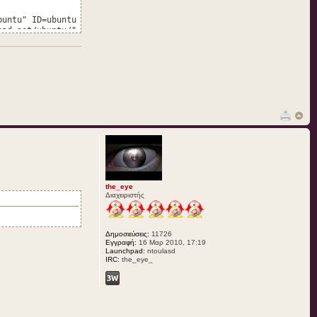
buntu" ID=ubuntu
pad.net/ubuntu/"
the_eye
Διαχειριστής
Δημοσιεύσεις:
11726
Εγγραφή:
16 Μαρ 2010, 17:19
Launchpad:
ntoulasd
IRC:
the_eye_