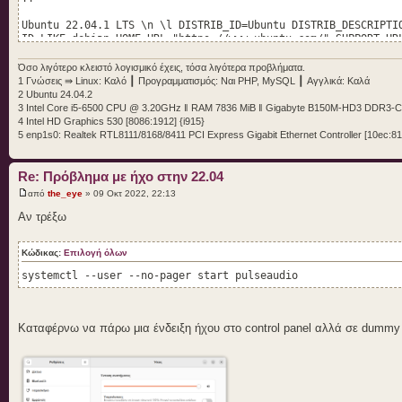
Ubuntu 22.04.1 LTS \n \l DISTRIB_ID=Ubuntu DISTRIB_DESCRIPTI
ID_LIKE=debian HOME_URL="https://www.ubuntu.com/" SUPPORT_UR
PRIVACY_POLICY_URL="https://www.ubuntu.com/legal/terms-and-p
Όσο λιγότερο κλειστό λογισμικό έχεις, τόσα λιγότερα προβλήματα.
1 Γνώσεις ⇛ Linux: Καλό ┃ Προγραμματισμός: Ναι PHP, MySQL ┃ Αγγλικά: Καλά
!!DMI Information
2 Ubuntu 24.04.2
!!---------------
3 Intel Core i5-6500 CPU @ 3.20GHz ‖ RAM 7836 MiB ‖ Gigabyte B150M-HD3 DDR3-
4 Intel HD Graphics 530 [8086:1912] {i915}
Manufacturer: Gigabyte Technology Co., Ltd.
5 enp1s0: Realtek RTL8111/8168/8411 PCI Express Gigabit Ethernet Controller [10ec:81
Product Name: B150M-HD3 DDR3
Product Version: Default string
Firmware Version: F20h
Re: Πρόβλημα με ήχο στην 22.04
System SKU: Default string
από
the_eye
» 09 Οκτ 2022, 22:13
Board Vendor: Gigabyte Technology Co., Ltd.
Board Name: B150M-HD3 DDR3-CF
Αν τρέξω
!!ACPI Device Status Information
Κώδικας:
Επιλογή όλων
!!---------------
systemctl --user --no-pager start pulseaudio
/sys/bus/acpi/devices/ACPI000C:00/status 15
/sys/bus/acpi/devices/INT33A1:00/status 15
/sys/bus/acpi/devices/INT340E:00/status 15
Καταφέρνω να πάρω μια ένδειξη ήχου στο control panel αλλά σε dummy 
/sys/bus/acpi/devices/INT3F0D:00/status 15
/sys/bus/acpi/devices/LNXPOWER:00/status 1
/sys/bus/acpi/devices/LNXPOWER:01/status 1
/sys/bus/acpi/devices/LNXPOWER:02/status 1
/sys/bus/acpi/devices/LNXPOWER:03/status 1