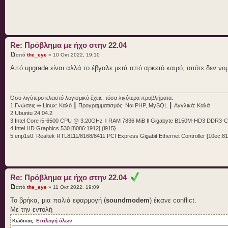
/sys/bus/acpi/devices/PNP0C0F:02/status 9
/sys/bus/acpi/devices/PNP0C0F:03/status 9
/sys/bus/acpi/devices/PNP0C0F:04/status 9
/sys/bus/acpi/devices/PNP0C0F:05/status 9
/sys/bus/acpi/devices/PNP0C0F:06/status 9
/sys/bus/acpi/devices/PNP0C0F:07/status 9
Re: Πρόβλημα με ήχο στην 22.04
/sys/bus/acpi/devices/device:69/status 15
/sys/bus/acpi/devices/device:75/status 11
από
the_eye
» 10 Οκτ 2022, 19:10
Από upgrade είναι αλλά το έβγαλε μετά από αρκετό καιρό, οπότε δεν νομ
!!Kernel Information
!!------------------
Όσο λιγότερο κλειστό λογισμικό έχεις, τόσα λιγότερα προβλήματα.
Kernel release: 5.15.0-48-generic
1 Γνώσεις ⇛ Linux: Καλό ┃ Προγραμματισμός: Ναι PHP, MySQL ┃ Αγγλικά: Καλά
Operating System: GNU/Linux
2 Ubuntu 24.04.2
Architecture: x86_64
3 Intel Core i5-6500 CPU @ 3.20GHz ‖ RAM 7836 MiB ‖ Gigabyte B150M-HD3 DDR3-
Processor: x86_64
4 Intel HD Graphics 530 [8086:1912] {i915}
SMP Enabled: Yes
5 enp1s0: Realtek RTL8111/8168/8411 PCI Express Gigabit Ethernet Controller [10ec:81
!!ALSA Version
!!------------
Re: Πρόβλημα με ήχο στην 22.04
Driver version: k5.15.0-48-generic
Library version: 1.2.6.1
από
the_eye
» 11 Οκτ 2022, 19:09
Utilities version: 1.2.6
Το βρήκα, μια παλιά εφαρμογή (
soundmodem
) έκανε conflict.
Με την εντολή
!!Loaded ALSA modules
Κώδικας:
Επιλογή όλων
!!-------------------