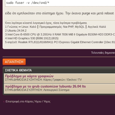
sudo fuser -v /dev/snd/*
snd_hda_intel (card 0)
είδα ότι εμπλεκόταν στο σύστημα ήχου. Την έκανα purge και μετά reboot 
!!Sound Servers on this system
!!----------------------------
Όσο λιγότερο κλειστό λογισμικό έχεις, τόσα λιγότερα προβλήματα.
1 Γνώσεις ⇛ Linux: Καλό ┃ Προγραμματισμός: Ναι PHP, MySQL ┃ Αγγλικά: Καλά
PipeWire:
2 Ubuntu 24.04.2
Installed - Yes (/usr/bin/pipewire)
3 Intel Core i5-6500 CPU @ 3.20GHz ‖ RAM 7836 MiB ‖ Gigabyte B150M-HD3 DDR3-
Running - Yes
4 Intel HD Graphics 530 [8086:1912] {i915}
5 enp1s0: Realtek RTL8111/8168/8411 PCI Express Gigabit Ethernet Controller [10ec:81
Pulseaudio:
Installed - Yes (/usr/bin/pulseaudio)
Running - No
Τελευταίες δημοσιε
Δημιουργία
!!Soundcards recognised by ALSA
απάντησης
!!-----------------------------
ΣΧΕΤΙΚΑ ΘΕΜΑΤΑ
0 [PCH ]: HDA-Intel - HDA Intel PCH
Πρόβλημα με κάρτα γραφικών
HDA Intel PCH at 0xef220000 irq 137
ΣΤΗΝ ΔΗΜΟΣΙΑ ΣΥΖΗΤΗΣΗ:
Κάρτες Γραφικών / Εικόνα / TV
πρόβλημα με το grub customizer lubuntu 26.04 lts
!!PCI Soundcards installed in the system
ΣΤΗΝ ΔΗΜΟΣΙΑ ΣΥΖΗΤΗΣΗ:
Λειτουργικό Σύστημα
!!--------------------------------------
00:1f.3 Audio device [0403]: Intel Corporation 100 Series/C2
Επιστροφή στο Κάρτες Ήχου / Ήχος
Subsystem: Gigabyte Technology Co., Ltd 100 Series/C230 Seri