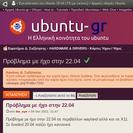
•
Εγκατάσταση του Ubuntu 18.04 LTS (με εικόνες)
•
Αρχικές οδηγίες Ubuntu.
•
Αρχική Ubuntu-gr
•
Οδηγοί - How to - Tutorials
•
Περιοδικό Ubuntistas
•
Web Chat
•
Imagebin
Ευρετήριο Δ. Συζήτησης
‹
HARDWARE & DRIVERS
‹
Κάρτες Ήχου / Ήχος
Πρόβλημα με ήχο στην 22.04
Κανόνες Δ. Συζήτησης
Έχετε κάποιο πρόβλημα με την κάρτα ήχου; Θέλετε βοήθεια; Τότε ακολουθήστε τα παρα
τεχνικές πληροφορίες από την κάρτα ήχου που έχετε, ώστε να μπορέσουμε να βοηθήσο
viewtopic.php?f=9&t=7242
Δημιουργία
απάντησης
Πρόβλημα με ήχο στην 22.04
από
the_eye
» 09 Οκτ 2022, 21:47
Πρόβλημα με ήχο στην 22.04 σε περιβάλλον wayland αλλά και σε X11.
Σε livedvd 20.04 παίζει ήχο κανονικά.