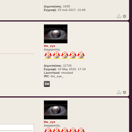
Δημοσιεύσεις:
1635
Εγγραφή:
25 Ιούλ 2017, 12:49
the_eye
Διαχειριστής
Δημοσιεύσεις:
11726
Εγγραφή:
16 Μαρ 2010, 17:19
Launchpad:
ntoulasd
IRC:
the_eye_
the_eye
Διαχειριστής