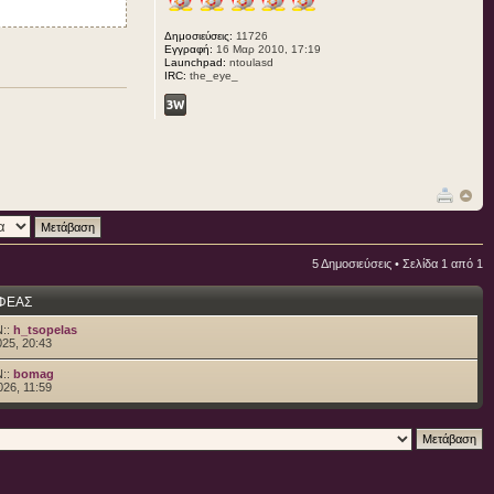
Δημοσιεύσεις:
11726
Εγγραφή:
16 Μαρ 2010, 17:19
Launchpad:
ntoulasd
IRC:
the_eye_
5 Δημοσιεύσεις • Σελίδα
1
από
1
ΦΕΑΣ
::
h_tsopelas
25, 20:43
::
bomag
26, 11:59
)