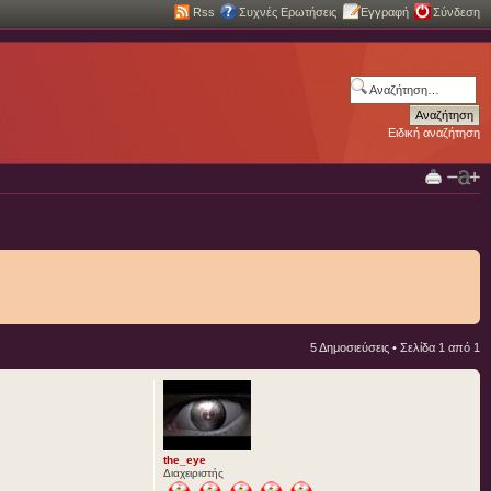
Rss
Συχνές Ερωτήσεις
Εγγραφή
Σύνδεση
Ειδική αναζήτηση
5 Δημοσιεύσεις • Σελίδα
1
από
1
the_eye
Διαχειριστής