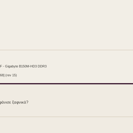
CF - Gigabyte B150M-HD3 DDR3
68] (rev 15)
φάνισε ξαφνικά?