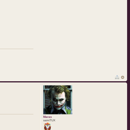
Maras
saintTUX