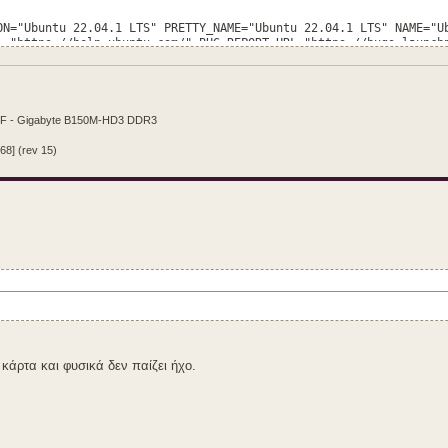
ON="Ubuntu 22.04.1 LTS" PRETTY_NAME="Ubuntu 22.04.1 LTS" NAME="U
L="https://help.ubuntu.com/" BUG_REPORT_URL="https://bugs.launch
olicies/privacy-policy" UBUNTU_CODENAME=jammy
CF - Gigabyte B150M-HD3 DDR3
68] (rev 15)
κάρτα και φυσικά δεν παίζει ήχο.