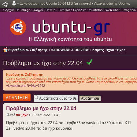
•
Εγκατάσταση του Ubuntu 18.04 LTS (με εικόνες)
•
Αρχικές οδηγίες Ubuntu.
•
Αρχική Ubuntu-gr
•
Οδηγοί - How to - Tutorials
•
Περιοδικό Ubuntistas
•
Web Chat
•
Imagebin
Ευρετήριο Δ. Συζήτησης
‹
HARDWARE & DRIVERS
‹
Κάρτες Ήχου / Ήχος
Πρόβλημα με ήχο στην 22.04
Κανόνες Δ. Συζήτησης
Έχετε κάποιο πρόβλημα με την κάρτα ήχου; Θέλετε βοήθεια; Τότε ακολουθήστε τα παρα
τεχνικές πληροφορίες από την κάρτα ήχου που έχετε, ώστε να μπορέσουμε να βοηθήσο
viewtopic.php?f=9&t=7242
Δημιουργία
απάντησης
Πρόβλημα με ήχο στην 22.04
από
the_eye
» 09 Οκτ 2022, 21:47
Πρόβλημα με ήχο στην 22.04 σε περιβάλλον wayland αλλά και σε X11.
Σε livedvd 20.04 παίζει ήχο κανονικά.