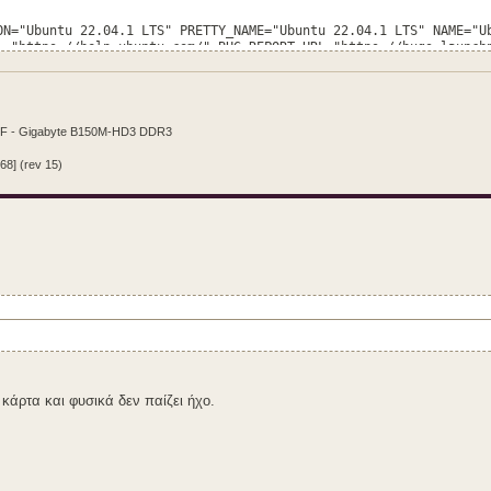
ON="Ubuntu 22.04.1 LTS" PRETTY_NAME="Ubuntu 22.04.1 LTS" NAME="U
L="https://help.ubuntu.com/" BUG_REPORT_URL="https://bugs.launch
olicies/privacy-policy" UBUNTU_CODENAME=jammy
CF - Gigabyte B150M-HD3 DDR3
68] (rev 15)
κάρτα και φυσικά δεν παίζει ήχο.