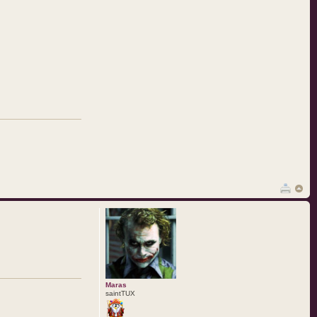
Maras
saintTUX