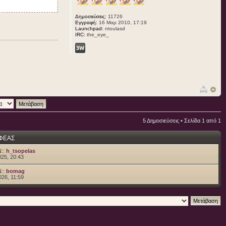
Δημοσιεύσεις:
11726
Εγγραφή:
16 Μαρ 2010, 17:19
Launchpad:
ntoulasd
IRC:
the_eye_
5 Δημοσιεύσεις • Σελίδα
1
από
1
ΦΕΑΣ
::
h_tsopelas
25, 20:43
::
bomag
26, 11:59
)