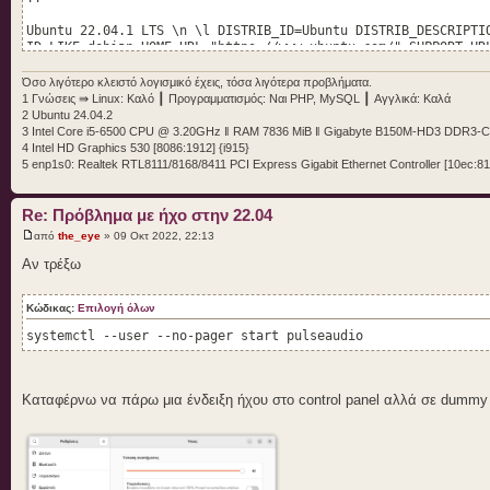
Ubuntu 22.04.1 LTS \n \l DISTRIB_ID=Ubuntu DISTRIB_DESCRIPTI
ID_LIKE=debian HOME_URL="https://www.ubuntu.com/" SUPPORT_UR
PRIVACY_POLICY_URL="https://www.ubuntu.com/legal/terms-and-p
Όσο λιγότερο κλειστό λογισμικό έχεις, τόσα λιγότερα προβλήματα.
1 Γνώσεις ⇛ Linux: Καλό ┃ Προγραμματισμός: Ναι PHP, MySQL ┃ Αγγλικά: Καλά
!!DMI Information
2 Ubuntu 24.04.2
!!---------------
3 Intel Core i5-6500 CPU @ 3.20GHz ‖ RAM 7836 MiB ‖ Gigabyte B150M-HD3 DDR3-
4 Intel HD Graphics 530 [8086:1912] {i915}
Manufacturer: Gigabyte Technology Co., Ltd.
5 enp1s0: Realtek RTL8111/8168/8411 PCI Express Gigabit Ethernet Controller [10ec:81
Product Name: B150M-HD3 DDR3
Product Version: Default string
Firmware Version: F20h
Re: Πρόβλημα με ήχο στην 22.04
System SKU: Default string
από
the_eye
» 09 Οκτ 2022, 22:13
Board Vendor: Gigabyte Technology Co., Ltd.
Board Name: B150M-HD3 DDR3-CF
Αν τρέξω
!!ACPI Device Status Information
Κώδικας:
Επιλογή όλων
!!---------------
systemctl --user --no-pager start pulseaudio
/sys/bus/acpi/devices/ACPI000C:00/status 15
/sys/bus/acpi/devices/INT33A1:00/status 15
/sys/bus/acpi/devices/INT340E:00/status 15
Καταφέρνω να πάρω μια ένδειξη ήχου στο control panel αλλά σε dummy 
/sys/bus/acpi/devices/INT3F0D:00/status 15
/sys/bus/acpi/devices/LNXPOWER:00/status 1
/sys/bus/acpi/devices/LNXPOWER:01/status 1
/sys/bus/acpi/devices/LNXPOWER:02/status 1
/sys/bus/acpi/devices/LNXPOWER:03/status 1