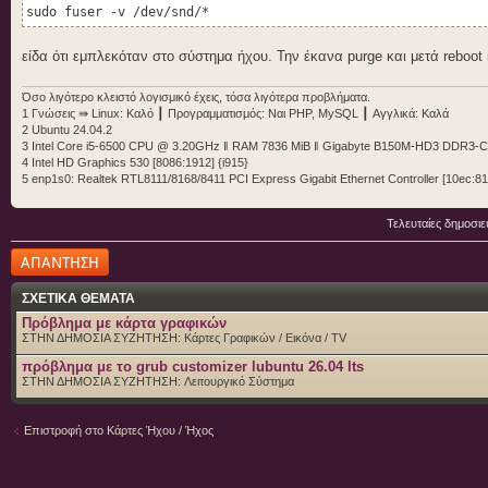
sudo fuser -v /dev/snd/*
snd_hda_intel (card 0)
είδα ότι εμπλεκόταν στο σύστημα ήχου. Την έκανα purge και μετά reboot 
!!Sound Servers on this system
!!----------------------------
Όσο λιγότερο κλειστό λογισμικό έχεις, τόσα λιγότερα προβλήματα.
1 Γνώσεις ⇛ Linux: Καλό ┃ Προγραμματισμός: Ναι PHP, MySQL ┃ Αγγλικά: Καλά
PipeWire:
2 Ubuntu 24.04.2
Installed - Yes (/usr/bin/pipewire)
3 Intel Core i5-6500 CPU @ 3.20GHz ‖ RAM 7836 MiB ‖ Gigabyte B150M-HD3 DDR3-
Running - Yes
4 Intel HD Graphics 530 [8086:1912] {i915}
5 enp1s0: Realtek RTL8111/8168/8411 PCI Express Gigabit Ethernet Controller [10ec:81
Pulseaudio:
Installed - Yes (/usr/bin/pulseaudio)
Running - No
Τελευταίες δημοσιε
Δημιουργία
!!Soundcards recognised by ALSA
απάντησης
!!-----------------------------
ΣΧΕΤΙΚΑ ΘΕΜΑΤΑ
0 [PCH ]: HDA-Intel - HDA Intel PCH
Πρόβλημα με κάρτα γραφικών
HDA Intel PCH at 0xef220000 irq 137
ΣΤΗΝ ΔΗΜΟΣΙΑ ΣΥΖΗΤΗΣΗ:
Κάρτες Γραφικών / Εικόνα / TV
πρόβλημα με το grub customizer lubuntu 26.04 lts
!!PCI Soundcards installed in the system
ΣΤΗΝ ΔΗΜΟΣΙΑ ΣΥΖΗΤΗΣΗ:
Λειτουργικό Σύστημα
!!--------------------------------------
00:1f.3 Audio device [0403]: Intel Corporation 100 Series/C2
Επιστροφή στο Κάρτες Ήχου / Ήχος
Subsystem: Gigabyte Technology Co., Ltd 100 Series/C230 Seri