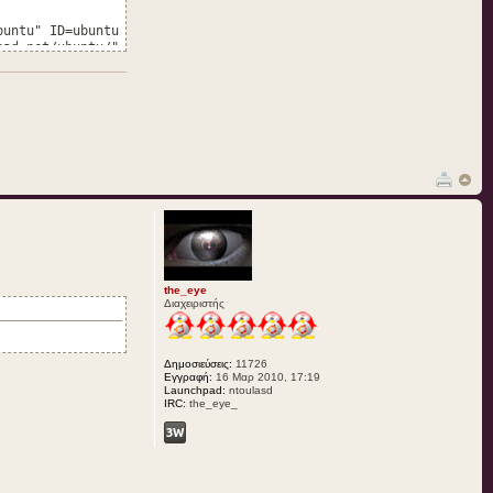
buntu" ID=ubuntu
pad.net/ubuntu/"
the_eye
Διαχειριστής
Δημοσιεύσεις:
11726
Εγγραφή:
16 Μαρ 2010, 17:19
Launchpad:
ntoulasd
IRC:
the_eye_