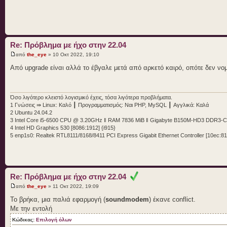
/sys/bus/acpi/devices/PNP0C0F:02/status 9
/sys/bus/acpi/devices/PNP0C0F:03/status 9
/sys/bus/acpi/devices/PNP0C0F:04/status 9
/sys/bus/acpi/devices/PNP0C0F:05/status 9
/sys/bus/acpi/devices/PNP0C0F:06/status 9
/sys/bus/acpi/devices/PNP0C0F:07/status 9
Re: Πρόβλημα με ήχο στην 22.04
/sys/bus/acpi/devices/device:69/status 15
/sys/bus/acpi/devices/device:75/status 11
από
the_eye
» 10 Οκτ 2022, 19:10
Από upgrade είναι αλλά το έβγαλε μετά από αρκετό καιρό, οπότε δεν νομ
!!Kernel Information
!!------------------
Όσο λιγότερο κλειστό λογισμικό έχεις, τόσα λιγότερα προβλήματα.
Kernel release: 5.15.0-48-generic
1 Γνώσεις ⇛ Linux: Καλό ┃ Προγραμματισμός: Ναι PHP, MySQL ┃ Αγγλικά: Καλά
Operating System: GNU/Linux
2 Ubuntu 24.04.2
Architecture: x86_64
3 Intel Core i5-6500 CPU @ 3.20GHz ‖ RAM 7836 MiB ‖ Gigabyte B150M-HD3 DDR3-
Processor: x86_64
4 Intel HD Graphics 530 [8086:1912] {i915}
SMP Enabled: Yes
5 enp1s0: Realtek RTL8111/8168/8411 PCI Express Gigabit Ethernet Controller [10ec:81
!!ALSA Version
!!------------
Re: Πρόβλημα με ήχο στην 22.04
Driver version: k5.15.0-48-generic
Library version: 1.2.6.1
από
the_eye
» 11 Οκτ 2022, 19:09
Utilities version: 1.2.6
Το βρήκα, μια παλιά εφαρμογή (
soundmodem
) έκανε conflict.
Με την εντολή
!!Loaded ALSA modules
Κώδικας:
Επιλογή όλων
!!-------------------