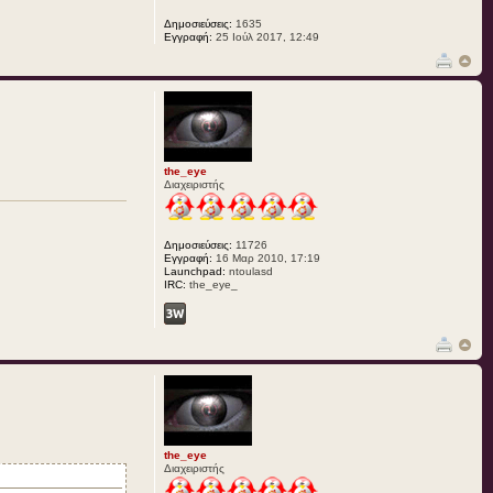
Δημοσιεύσεις:
1635
Εγγραφή:
25 Ιούλ 2017, 12:49
the_eye
Διαχειριστής
Δημοσιεύσεις:
11726
Εγγραφή:
16 Μαρ 2010, 17:19
Launchpad:
ntoulasd
IRC:
the_eye_
the_eye
Διαχειριστής