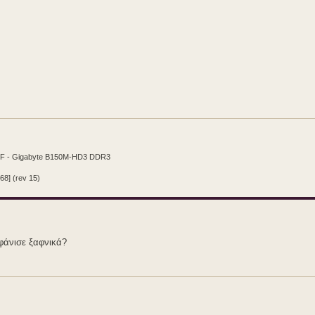
CF - Gigabyte B150M-HD3 DDR3
68] (rev 15)
φάνισε ξαφνικά?