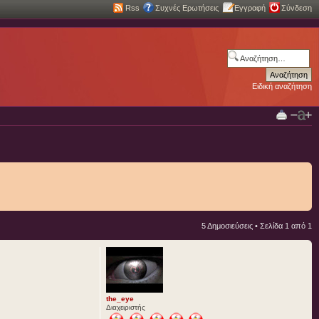
Rss
Συχνές Ερωτήσεις
Εγγραφή
Σύνδεση
Ειδική αναζήτηση
5 Δημοσιεύσεις • Σελίδα
1
από
1
the_eye
Διαχειριστής