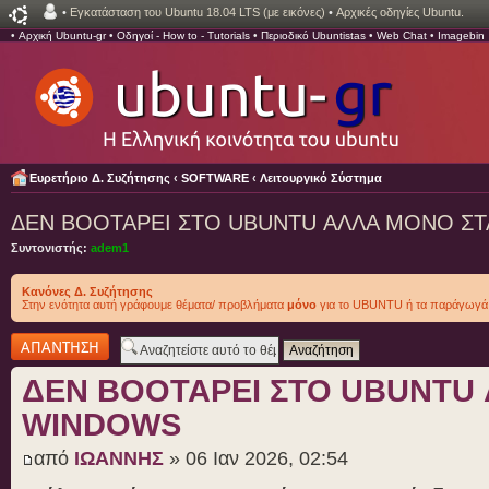
•
Εγκατάσταση του Ubuntu 18.04 LTS (με εικόνες)
•
Αρχικές οδηγίες Ubuntu.
•
Αρχική Ubuntu-gr
•
Οδηγοί - How to - Tutorials
•
Περιοδικό Ubuntistas
•
Web Chat
•
Imagebin
Ευρετήριο Δ. Συζήτησης
‹
SOFTWARE
‹
Λειτουργικό Σύστημα
ΔΕΝ BOOTAΡΕΙ ΣΤΟ UBUNTU ΑΛΛΑ ΜΟΝΟ Σ
Συντονιστής:
adem1
Κανόνες Δ. Συζήτησης
Στην ενότητα αυτή γράφουμε θέματα/ προβλήματα
μόνο
για το UBUNTU ή τα παράγωγά 
Δημιουργία
απάντησης
ΔΕΝ BOOTAΡΕΙ ΣΤΟ UBUNTU
WINDOWS
από
ΙΩΑΝΝΗΣ
» 06 Ιαν 2026, 02:54