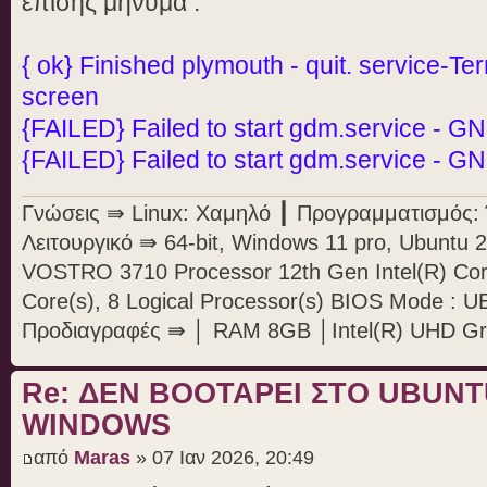
επίσης μήνυμα :
{ ok} Finished plymouth - quit. service-T
screen
{FAILED} Failed to start gdm.service -
{FAILED} Failed to start gdm.service -
Γνώσεις ⇛ Linux: Χαμηλό ┃ Προγραμματισμός: Ό
Λειτουργικό ⇛ 64-bit, Windows 11 pro, Ubunt
VOSTRO 3710 Processor 12th Gen Intel(R) Cor
Core(s), 8 Logical Processor(s) BIOS Mode : U
Προδιαγραφές ⇛ │ RAM 8GB │Intel(R) UHD Gr
Re: ΔΕΝ BOOTAΡΕΙ ΣΤΟ UBUN
WINDOWS
από
Maras
» 07 Ιαν 2026, 20:49