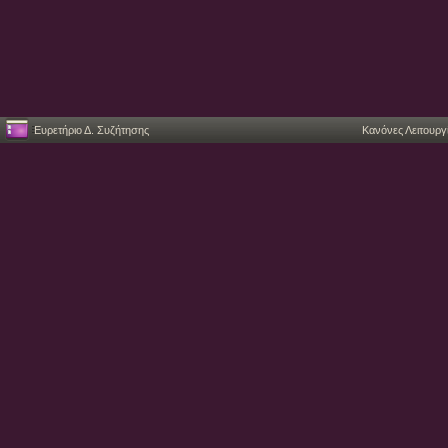
Ευρετήριο Δ. Συζήτησης
Κανόνες Λειτουργ