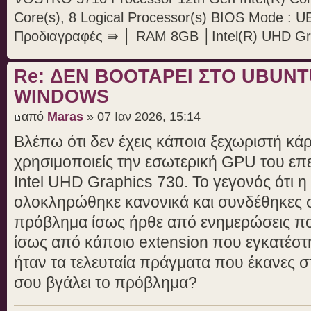
Core(s), 8 Logical Processor(s) BIOS Mode : U
Προδιαγραφές ⇛ │ RAM 8GB │Intel(R) UHD Gr
Re: ΔΕΝ BOOTAΡΕΙ ΣΤΟ UBUN
WINDOWS
από
Maras
» 07 Ιαν 2026, 15:14
Βλέπω ότι δεν έχεις κάποια ξεχωριστή κά
χρησιμοποιείς την εσωτερική GPU του επε
Intel UHD Graphics 730. Το γεγονός ότι 
ολοκληρώθηκε κανονικά και συνδέθηκες 
πρόβλημα ίσως ήρθε από ενημερώσεις πο
ίσως από κάποιο extension που εγκατέσ
ήταν τα τελευταία πράγματα που έκανες σ
σου βγάλει το πρόβλημα?