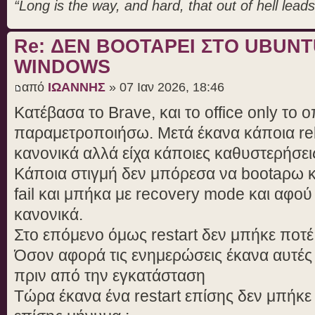
“Long is the way, and hard, that out of hell leads 
Re: ΔΕΝ BOOTAΡΕΙ ΣΤΟ UBUN
WINDOWS
από
ΙΩΑΝΝΗΣ
» 07 Ιαν 2026, 18:46
Κατέβασα το Brave, και το office only τ
παραμετροποιήσω. Μετά έκανα κάποια reb
κανονικά αλλά είχα κάποιες καθυστερήσεις
Κάποια στιγμή δεν μπόρεσα να bootaρω 
fail και μπήκα με recovery mode και αφο
κανονικά.
Στο επόμενο όμως restart δεν μπήκε ποτέ
Όσον αφορά τις ενημερώσεις έκανα αυτές
πριν από την εγκατάσταση
Tώρα έκανα ένα restart επίσης δεν μπήκε