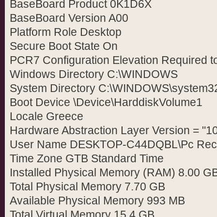
BaseBoard Product 0K1D6X
BaseBoard Version A00
Platform Role Desktop
Secure Boot State On
PCR7 Configuration Elevation Required t
Windows Directory C:\WINDOWS
System Directory C:\WINDOWS\system3
Boot Device \Device\HarddiskVolume1
Locale Greece
Hardware Abstraction Layer Version = "1
User Name DESKTOP-C44DQBL\Pc Rece
Time Zone GTB Standard Time
Installed Physical Memory (RAM) 8.00 G
Total Physical Memory 7.70 GB
Available Physical Memory 993 MB
Total Virtual Memory 15.4 GB