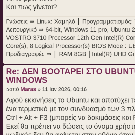
Και πως γίνεται?
Γνώσεις ⇛ Linux: Χαμηλό ┃ Προγραμματισμός: Ό
Λειτουργικό ⇛ 64-bit, Windows 11 pro, Ubunt
VOSTRO 3710 Processor 12th Gen Intel(R) Cor
Core(s), 8 Logical Processor(s) BIOS Mode : U
Προδιαγραφές ⇛ │ RAM 8GB │Intel(R) UHD Gr
Re: ΔΕΝ BOOTAΡΕΙ ΣΤΟ UBUN
WINDOWS
από
Maras
» 11 Ιαν 2026, 00:16
Αφού εκκινήσεις το Ubuntu και αποτύχει τ
ένα τερματικό με τον συνδυασμό των 3 π
Ctrl + Alt + F3 (μπορείς να δοκιμάσεις και F4
Εκεί θα πρέπει να δώσεις το όνομα χρήστ
κωδικός δεν θα φαίνεται στην οθόνη όταν