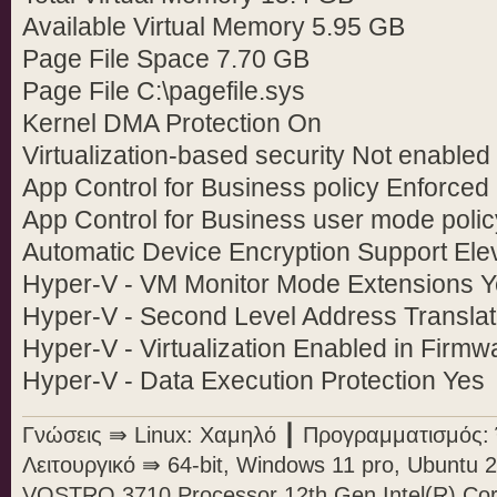
Available Virtual Memory 5.95 GB
Page File Space 7.70 GB
Page File C:\pagefile.sys
Kernel DMA Protection On
Virtualization-based security Not enabled
App Control for Business policy Enforced
App Control for Business user mode polic
Automatic Device Encryption Support Ele
Hyper-V - VM Monitor Mode Extensions 
Hyper-V - Second Level Address Translat
Hyper-V - Virtualization Enabled in Firmw
Hyper-V - Data Execution Protection Yes
Γνώσεις ⇛ Linux: Χαμηλό ┃ Προγραμματισμός: Ό
Λειτουργικό ⇛ 64-bit, Windows 11 pro, Ubunt
VOSTRO 3710 Processor 12th Gen Intel(R) Cor