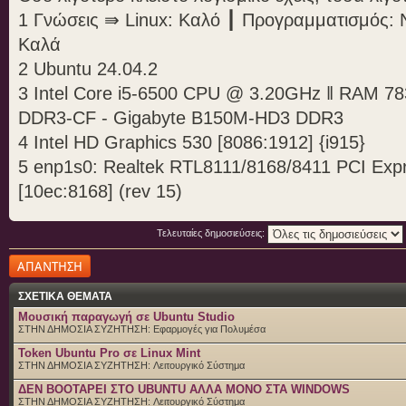
1 Γνώσεις ⇛ Linux: Καλό ┃ Προγραμματισμός: 
Καλά
2 Ubuntu 24.04.2
3 Intel Core i5-6500 CPU @ 3.20GHz ‖ RAM 7
DDR3-CF - Gigabyte B150M-HD3 DDR3
4 Intel HD Graphics 530 [8086:1912] {i915}
5 enp1s0: Realtek RTL8111/8168/8411 PCI Expre
[10ec:8168] (rev 15)
Τελευταίες δημοσιεύσεις:
Δημιουργία
απάντησης
ΣΧΕΤΙΚΑ ΘΕΜΑΤΑ
Μουσική παραγωγή σε Ubuntu Studio
ΣΤΗΝ ΔΗΜΟΣΙΑ ΣΥΖΗΤΗΣΗ:
Εφαρμογές για Πολυμέσα
Token Ubuntu Pro σε Linux Mint
ΣΤΗΝ ΔΗΜΟΣΙΑ ΣΥΖΗΤΗΣΗ:
Λειτουργικό Σύστημα
ΔΕΝ BOOTAΡΕΙ ΣΤΟ UBUNTU ΑΛΛΑ ΜΟΝΟ ΣΤΑ WINDOWS
ΣΤΗΝ ΔΗΜΟΣΙΑ ΣΥΖΗΤΗΣΗ:
Λειτουργικό Σύστημα