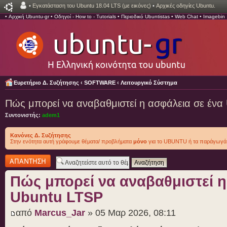
•
Εγκατάσταση του Ubuntu 18.04 LTS (με εικόνες)
•
Αρχικές οδηγίες Ubuntu.
•
Αρχική Ubuntu-gr
•
Οδηγοί - How to - Tutorials
•
Περιοδικό Ubuntistas
•
Web Chat
•
Imagebin
Ευρετήριο Δ. Συζήτησης
‹
SOFTWARE
‹
Λειτουργικό Σύστημα
Πώς μπορεί να αναβαθμιστεί η ασφάλεια σε ένα
Συντονιστής:
adem1
Κανόνες Δ. Συζήτησης
Στην ενότητα αυτή γράφουμε θέματα/ προβλήματα
μόνο
για το UBUNTU ή τα παράγωγά 
Δημιουργία
απάντησης
Πώς μπορεί να αναβαθμιστεί η
Ubuntu LTSP
από
Marcus_Jar
» 05 Μαρ 2026, 08:11