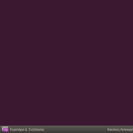
Ευρετήριο Δ. Συζήτησης
Κανόνες Λειτουργ