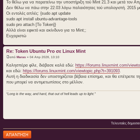
Το θέλω για να παρατείνω την υποστήριξη τού Mint 21.3 και μετά τον Απρ
Δεν θέλω να πάω στην 22.03 λόγω παλαιότητας τού υπολογιστή. 2015 μο
Οι εντολές απλές: {sudo apt update
sudo apt install ubuntu-advantage-tools
sudo pro attach [Το Token]}
Αλλά είναι εφικτό και ακίνδυνο για το Mint;;
Ευχαριστώ
Re: Token Ubuntu Pro σε Linux Mint
από
Maras
» 04 Απρ 2026, 13:10
Καλησπέρα φίλε, διάβασε καλά εδώ:
https://forums.linuxmint.com/viewt
και εδώ:
https://forums.linuxmint.com/viewtopic.php?t=391093
.
Αυτή η διαδικασία δεν υποστηρίζεται βέβαια επίσημα, και θα επέτρεπε 
που μπορεί να αντιμετωπίσεις στο μέλλον.
“Long is the way, and hard, that out of hell leads up to light.”
Τελευταίες δημοσιε
Δημιουργία
απάντησης