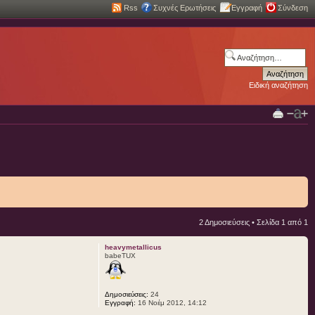
Rss
Συχνές Ερωτήσεις
Εγγραφή
Σύνδεση
Ειδική αναζήτηση
2 Δημοσιεύσεις • Σελίδα
1
από
1
heavymetallicus
babeTUX
Δημοσιεύσεις:
24
Εγγραφή:
16 Νοέμ 2012, 14:12