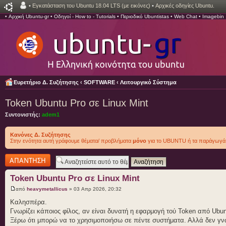
•
Εγκατάσταση του Ubuntu 18.04 LTS (με εικόνες)
•
Αρχικές οδηγίες Ubuntu.
•
Αρχική Ubuntu-gr
•
Οδηγοί - How to - Tutorials
•
Περιοδικό Ubuntistas
•
Web Chat
•
Imagebin
Ευρετήριο Δ. Συζήτησης
‹
SOFTWARE
‹
Λειτουργικό Σύστημα
Token Ubuntu Pro σε Linux Mint
Συντονιστής:
adem1
Κανόνες Δ. Συζήτησης
Στην ενότητα αυτή γράφουμε θέματα/ προβλήματα
μόνο
για το UBUNTU ή τα παράγωγά 
Δημιουργία
απάντησης
Token Ubuntu Pro σε Linux Mint
από
heavymetallicus
» 03 Απρ 2026, 20:32
Καλησπέρα.
Γνωρίζει κάποιος φίλος, αν είναι δυνατή η εφαρμογή τού Token από Ubunt
Ξέρω ότι μπορώ να το χρησιμοποιήσω σε πέντε συστήματα. Αλλά δεν γνω