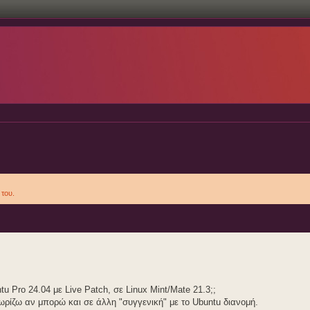
του.
u Pro 24.04 με Live Patch, σε Linux Mint/Mate 21.3;;
ρίζω αν μπορώ και σε άλλη "συγγενική" με το Ubuntu διανομή.