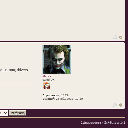
 με τους drivers
Maras
saintTUX
Δημοσιεύσεις:
1635
Εγγραφή:
25 Ιούλ 2017, 12:49
2 Δημοσιεύσεις • Σελίδα
1
από
1