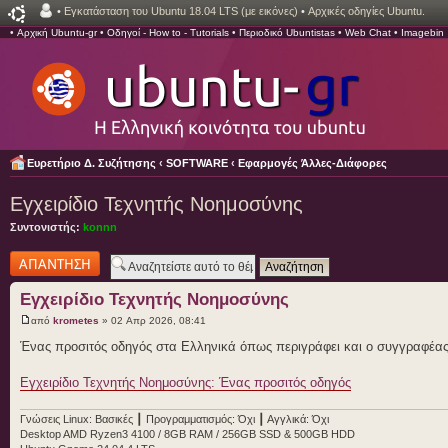
•
Εγκατάσταση του Ubuntu 18.04 LTS (με εικόνες)
•
Αρχικές οδηγίες Ubuntu.
•
Αρχική Ubuntu-gr
•
Οδηγοί - How to - Tutorials
•
Περιοδικό Ubuntistas
•
Web Chat
•
Imagebin
Ευρετήριο Δ. Συζήτησης
‹
SOFTWARE
‹
Εφαρμογές Άλλες-Διάφορες
Εγχειρίδιο Τεχνητής Νοημοσύνης
Συντονιστής:
konnn
Δημιουργία
απάντησης
Εγχειρίδιο Τεχνητής Νοημοσύνης
από
krometes
» 02 Απρ 2026, 08:41
Ένας προσιτός οδηγός στα Ελληνικά όπως περιγράφει και ο συγγραφέας.
Εγχειρίδιο Τεχνητής Νοημοσύνης: Ένας προσιτός οδηγός
Γνώσεις Linux: Βασικές ┃ Προγραμματισμός: Όχι ┃ Αγγλικά: Όχι
Desktop AMD Ryzen3 4100 / 8GB RAM / 256GB SSD & 500GB HDD