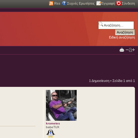
Rss
Συχνές Ερωτήσεις
Εγγραφή
Σύνδεση
Ειδική αναζήτηση
1 Δημοσίευση • Σελίδα
1
από
1
krometes
babeTUX