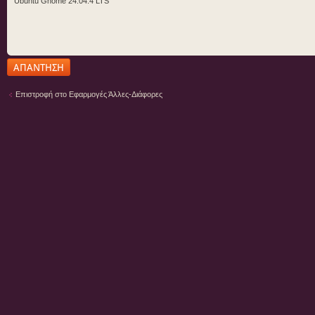
Ubuntu Gnome 24.04.4 LTS
Δημιουργία
απάντησης
Επιστροφή στο Εφαρμογές Άλλες-Διάφορες