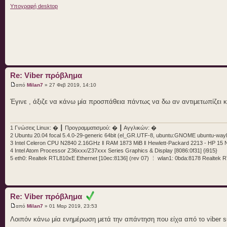
Υπογραφή desktop
Re: Viber πρόβλημα
από
Milan7
» 27 Φεβ 2019, 14:10
Έγινε , άξιζε να κάνω μία προσπάθεια πάντως να δω αν αντιμετωπίζει 
1 Γνώσεις Linux: � ┃ Προγραμματισμού: � ┃ Αγγλικών: �
2 Ubuntu 20.04 focal 5.4.0-29-generic 64bit (el_GR.UTF-8, ubuntu:GNOME ubuntu-wayl
3 Intel Celeron CPU N2840 2.16GHz ‖ RAM 1873 MiB ‖ Hewlett-Packard 2213 - HP 15
4 Intel Atom Processor Z36xxx/Z37xxx Series Graphics & Display [8086:0f31] {i915}
5 eth0: Realtek RTL810xE Ethernet [10ec:8136] (rev 07) ⋮ wlan1: 0bda:8178 Realtek
Re: Viber πρόβλημα
από
Milan7
» 01 Μαρ 2019, 23:53
Λοιπόν κάνω μία ενημέρωση μετά την απάντηση που είχα από το viber s