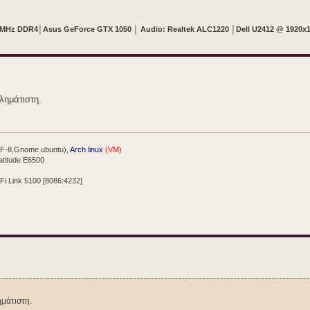
0 MHz DDR4
│
Asus GeForce GTX 1050
│
Audio: Realtek ALC1220
│
Dell U2412 @ 1920x
λημάτιστη.
TF-8,Gnome ubuntu),
Arch linux
(VM)
atitude E6500
iFi Link 5100 [8086:4232]
ημάτιστη.