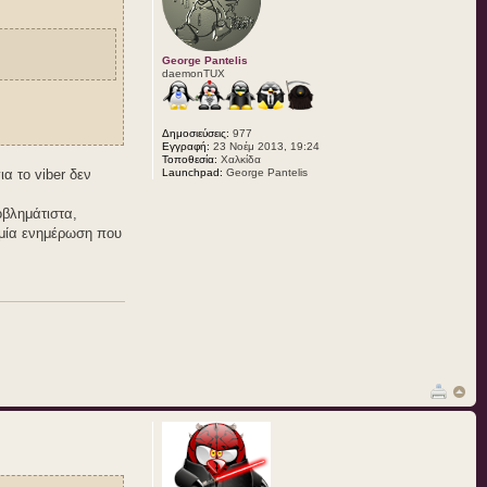
George Pantelis
daemonTUX
Δημοσιεύσεις:
977
Εγγραφή:
23 Νοέμ 2013, 19:24
Τοποθεσία:
Xαλκίδα
α το viber δεν
Launchpad:
George Pantelis
οβλημάτιστα,
ό μία ενημέρωση που