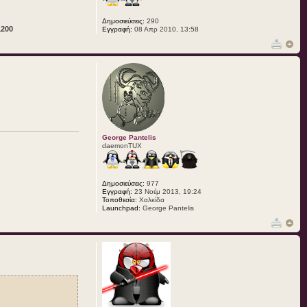
Δημοσιεύσεις:
290
1200
Εγγραφή:
08 Απρ 2010, 13:58
George Pantelis
daemonTUX
Δημοσιεύσεις:
977
Εγγραφή:
23 Νοέμ 2013, 19:24
Τοποθεσία:
Xαλκίδα
Launchpad:
George Pantelis