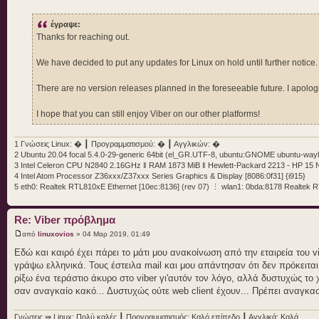
έγραψε:
Thanks for reaching out.
We have decided to put any updates for Linux on hold until further notice.
There are no version releases planned in the foreseeable future. I apolog
I hope that you can still enjoy Viber on our other platforms!
1 Γνώσεις Linux: � ┃ Προγραμματισμού: � ┃ Αγγλικών: �
2 Ubuntu 20.04 focal 5.4.0-29-generic 64bit (el_GR.UTF-8, ubuntu:GNOME ubuntu-wayl
3 Intel Celeron CPU N2840 2.16GHz ‖ RAM 1873 MiB ‖ Hewlett-Packard 2213 - HP 15
4 Intel Atom Processor Z36xxx/Z37xxx Series Graphics & Display [8086:0f31] {i915}
5 eth0: Realtek RTL810xE Ethernet [10ec:8136] (rev 07) ⋮ wlan1: 0bda:8178 Realtek
Re: Viber πρόβλημα
από
linuxovios
» 04 Μαρ 2019, 01:49
Εδώ και καιρό έχει πάρει το μάτι μου ανακοίνωση από την εταιρεία του vi
γράψω ελληνικά. Τους έστειλα mail και μου απάντησαν ότι δεν πρόκειται
ρίξω ένα τεράστιο άκυρο στο viber γι'αυτόν τον λόγο, αλλά δυστυχώς το
σαν αναγκαίο κακό... Δυστυχώς ούτε web client έχουν... Πρέπει αναγκασ
Γνώσεις ⇛ Linux: Πολύ καλές ┃ Προγραμματισμός: Καλό επίπεδο ┃ Αγγλικά: Καλά