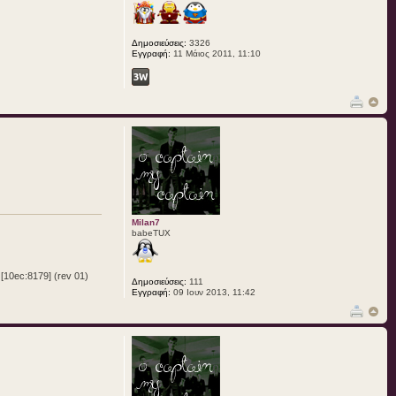
Δημοσιεύσεις:
3326
Εγγραφή:
11 Μάιος 2011, 11:10
Milan7
babeTUX
10ec:8179] (rev 01)
Δημοσιεύσεις:
111
Εγγραφή:
09 Ιουν 2013, 11:42