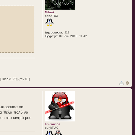
Milan7
babeTUX
Δημοσιεύσεις:
111
Εγγραφή:
09 Ιουν 2013, 11:42
10ec:8179] (rev 01)
ν μπορούσα να
Θα 'θελα πολύ να
ιώ στο κινητό μου
linuxovios
punkTUX