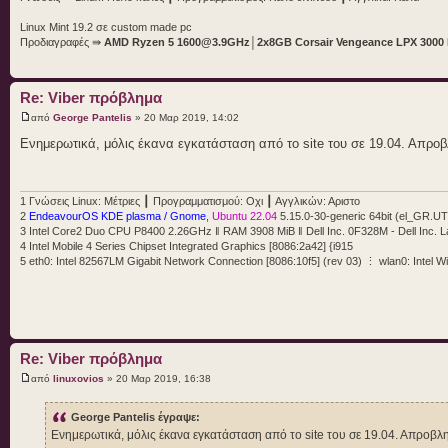
Linux Mint 19.2 σε custom made pc
Προδιαγραφές ⇛
AMD Ryzen 5 1600@3.9GHz
│
2x8GB Corsair Vengeance LPX 300
Re: Viber πρόβλημα
από
George Pantelis
» 20 Μαρ 2019, 14:02
Ενημερωτικά, μόλις έκανα εγκατάσταση από το site του σε 19.04. Απροβ
1 Γνώσεις Linux: Μέτριες ┃ Προγραμματισμού: Οχι ┃ Αγγλικών: Αριστο
2
EndeavourOS KDE plasma / Gnome
,
Ubuntu 22.04
5.15.0-30-generic 64bit (el_GR.U
3 Intel Core2 Duo CPU P8400 2.26GHz ‖ RAM 3908 MiB ‖ Dell Inc. 0F328M - Dell Inc. L
4 Intel Mobile 4 Series Chipset Integrated Graphics [8086:2a42] {i915
5 eth0: Intel 82567LM Gigabit Network Connection [8086:10f5] (rev 03) ⋮ wlan0: Intel W
Re: Viber πρόβλημα
από
linuxovios
» 20 Μαρ 2019, 16:38
George Pantelis έγραψε:
Ενημερωτικά, μόλις έκανα εγκατάσταση από το site του σε 19.04. Απροβλ