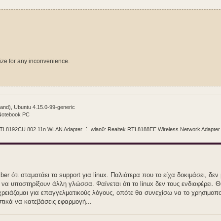
ize for any inconvenience.
and), Ubuntu 4.15.0-99-generic
 Notebook PC
 RTL8192CU 802.11n WLAN Adapter ⋮ wlan0: Realtek RTL8188EE Wireless Network Adapter [
ber ότι σταματάει το support για linux. Παλιότερα που το είχα δοκιμάσει, δε
 να υποστηρίξουν άλλη γλώσσα. Φαίνεται ότι το linux δεν τους ενδιαφέρει. 
 χρειάζομαι για επαγγελματικούς λόγους, οπότε θα συνεχίσω να το χρησιμοπο
τικά να κατεβάσεις εφαρμογή...