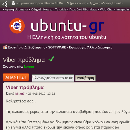
•
Εγκατάσταση του Ubuntu 18.04 LTS (με εικόνες)
•
Αρχικές οδηγίες Ubuntu.
•
Αρχική Ubuntu-gr
•
Οδηγοί - How to - Tutorials
•
Περιοδικό Ubuntistas
•
Web Chat
•
Imagebin
Ευρετήριο Δ. Συζήτησης
‹
SOFTWARE
‹
Εφαρμογές Άλλες-Διάφορες
Viber πρόβλημα
Συντονιστής:
konnn
Δημιουργία
απάντησης
Viber πρόβλημα
από
Milan7
» 26 Φεβ 2019, 13:52
Καλησπέρα σας ,
Τις τελευταίες μέρες μετά την τελευταία αναβάθμιση που έκανε η εν λό
Αρχικά είπα θα περιμένω να δω μήπως ειναι θέμα χρόνου να ενημερωθεί 
είχε γίνει αλλά τίποτα έχουμε την εικόνα όπως φαίνεται παρακάτω