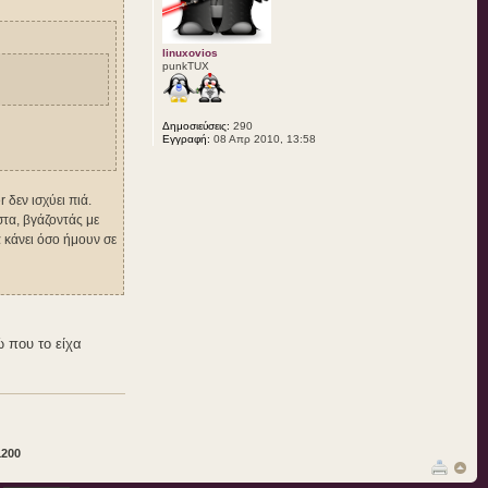
linuxovios
punkTUX
Δημοσιεύσεις:
290
Εγγραφή:
08 Απρ 2010, 13:58
 δεν ισχύει πιά.
στα, βγάζοντάς με
α κάνει όσο ήμουν σε
 που το είχα
1200