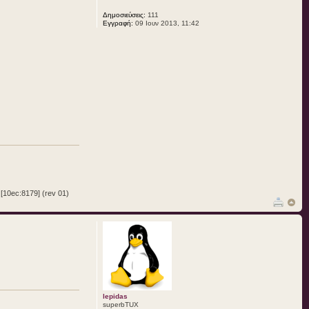
Δημοσιεύσεις:
111
Εγγραφή:
09 Ιουν 2013, 11:42
10ec:8179] (rev 01)
lepidas
superbTUX