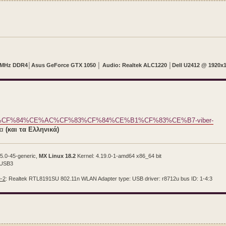
0 MHz DDR4
│
Asus GeForce GTX 1050
│
Audio: Realtek ALC1220
│
Dell U2412 @ 1920x
E%B1%CF%84%CE%AC%CF%83%CF%84%CE%B1%CF%83%CE%B7-viber-
γα
(και τα Ελληνικά)
5.0-45-generic,
MX Linux 18.2
Kernel: 4.19.0-1-amd64 x86_64 bit
/USB3
-2
: Realtek RTL8191SU 802.11n WLAN Adapter type: USB driver: r8712u bus ID: 1-4:3