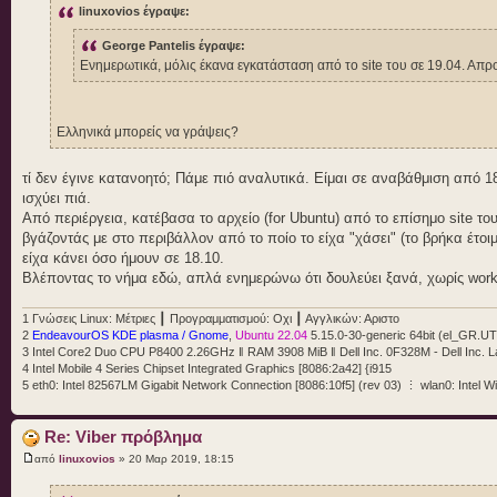
linuxovios έγραψε:
George Pantelis έγραψε:
Ενημερωτικά, μόλις έκανα εγκατάσταση από το site του σε 19.04. Απρ
Ελληνικά μπορείς να γράψεις?
τί δεν έγινε κατανοητό; Πάμε πιό αναλυτικά. Είμαι σε αναβάθμιση από 1
ισχύει πιά.
Από περιέργεια, κατέβασα το αρχείο (for Ubuntu) από το επίσημο site τ
βγάζοντάς με στο περιβάλλον από το ποίο το είχα "χάσει" (το βρήκα έτ
είχα κάνει όσο ήμουν σε 18.10.
Βλέποντας το νήμα εδώ, απλά ενημερώνω ότι δουλεύει ξανά, χωρίς wor
1 Γνώσεις Linux: Μέτριες ┃ Προγραμματισμού: Οχι ┃ Αγγλικών: Αριστο
2
EndeavourOS KDE plasma / Gnome
,
Ubuntu 22.04
5.15.0-30-generic 64bit (el_GR.U
3 Intel Core2 Duo CPU P8400 2.26GHz ‖ RAM 3908 MiB ‖ Dell Inc. 0F328M - Dell Inc. L
4 Intel Mobile 4 Series Chipset Integrated Graphics [8086:2a42] {i915
5 eth0: Intel 82567LM Gigabit Network Connection [8086:10f5] (rev 03) ⋮ wlan0: Intel W
Re: Viber πρόβλημα
από
linuxovios
» 20 Μαρ 2019, 18:15