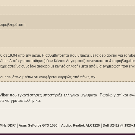
 Απροβλημάτιστη.
10 σε 19.04 από την αρχή. Η ασυμβατότητα που υπήρχε με τα deb αρχεία για το viber
υ Viber. Αυτό εγκαταστάθηκε (μέσω Κέντου Λογισμικού) κανονικότατα & απροβλημάτι
αναχρειαστεί να συνδέσω desktop με κινητό δηλαδή) μετά από μία ενημέρωση που είχ
rounds, όπως βλέπω ότι αναφέρεται ακριβώς από πάνω, πχ.
ber που εγκατέστησες υποστήριζε ελληνικά μηνύματα. Ρωτάω γιατί και εγώ
ούσα να γράψω ελληνικά.
0 MHz DDR4
│
Asus GeForce GTX 1050
│
Audio: Realtek ALC1220
│
Dell U2412 @ 1920x