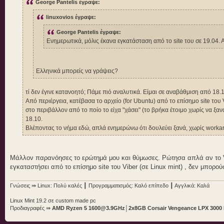
George Pantelis έγραψε:
linuxovios έγραψε:
George Pantelis έγραψε:
Ενημερωτικά, μόλις έκανα εγκατάσταση από το site του σε 19.04.
Ελληνικά μπορείς να γράψεις?
τί δεν έγινε κατανοητό; Πάμε πιό αναλυτικά. Είμαι σε αναβάθμιση από 18.
Από περιέργεια, κατέβασα το αρχείο (for Ubuntu) από το επίσημο site το
στο περιβάλλον από το ποίο το είχα "χάσει" (το βρήκα έτοιμο χωρίς να ξ
18.10.
Βλέποντας το νήμα εδώ, απλά ενημερώνω ότι δουλεύει ξανά, χωρίς worka
Μάλλον παρανόησες το ερώτημά μου και θύμωσες. Ρώτησα απλά αν το Vi
εγκαταστήσει από το επίσημο site του Viber (σε Linux mint) , δεν μπορ
Γνώσεις ⇛ Linux: Πολύ καλές ┃ Προγραμματισμός: Καλό επίπεδο ┃ Αγγλικά: Καλά
Linux Mint 19.2 σε custom made pc
Προδιαγραφές ⇛
AMD Ryzen 5 1600@3.9GHz
│
2x8GB Corsair Vengeance LPX 300