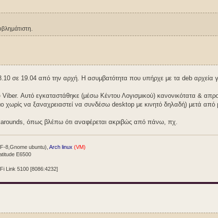
οβλημάτιστη.
8.10 σε 19.04 από την αρχή. Η ασυμβατότητα που υπήρχε με τα deb αρχεία γι
ου Viber. Αυτό εγκαταστάθηκε (μέσω Κέντου Λογισμικού) κανονικότατα & απρ
οιμο χωρίς να ξαναχρειαστεί να συνδέσω desktop με κινητό δηλαδή) μετά απ
karounds, όπως βλέπω ότι αναφέρεται ακριβώς από πάνω, πχ.
TF-8,Gnome ubuntu),
Arch linux
(VM)
atitude E6500
iFi Link 5100 [8086:4232]