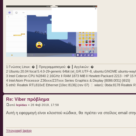
1 Γνώσεις Linux: � ┃ Προγραμματισμού: � ┃ Αγγλικών: �
2 Ubuntu 20.04 focal 5.4.0-29-generic 64bit (el_GR.UTF-8, ubuntu:GNOME ubuntu-wayl
3 Intel Celeron CPU N2840 2.16GHz ‖ RAM 1873 MiB ‖ Hewlett-Packard 2213 - HP 15
4 Intel Atom Processor Z36xxx/Z37xxx Series Graphics & Display [8086:0f31] {i915}
5 eth0: Realtek RTL810xE Ethernet [10ec:8136] (rev 07) ⋮ wlan1: 0bda:8178 Realtek
Re: Viber πρόβλημα
από
lepidas
» 26 Φεβ 2019, 17:58
Αυτή η εφαρμογή είναι κλειστού κώδικα, θα πρέπει να στείλεις email στην
Υπογραφή laptop