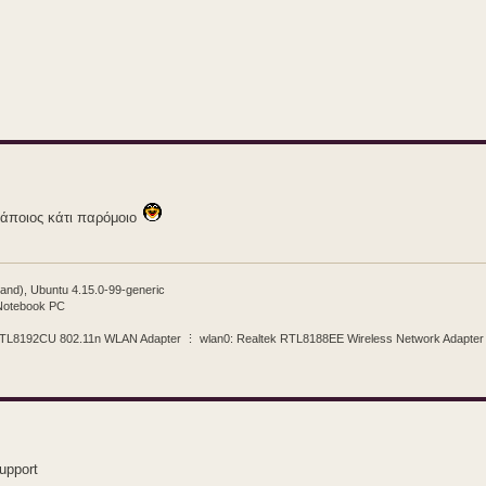
κάποιος κάτι παρόμοιο
and), Ubuntu 4.15.0-99-generic
 Notebook PC
 RTL8192CU 802.11n WLAN Adapter ⋮ wlan0: Realtek RTL8188EE Wireless Network Adapter [
upport