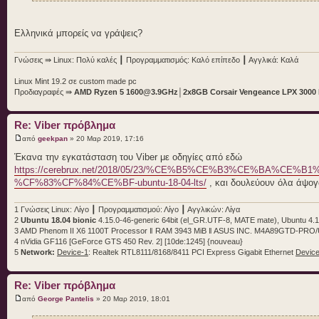
Ελληνικά μπορείς να γράψεις?
Γνώσεις ⇛ Linux: Πολύ καλές ┃ Προγραμματισμός: Καλό επίπεδο ┃ Αγγλικά: Καλά
Linux Mint 19.2 σε custom made pc
Προδιαγραφές ⇛
AMD Ryzen 5 1600@3.9GHz
│
2x8GB Corsair Vengeance LPX 300
Re: Viber πρόβλημα
από
geekpan
» 20 Μαρ 2019, 17:16
Έκανα την εγκατάσταση του Viber με οδηγίες από εδώ
https://cerebrux.net/2018/05/23/%CE%B5%CE%B3%CE%BA%C
%CF%83%CF%84%CE%BF-ubuntu-18-04-lts/
, και δουλεύουν όλα άψο
1 Γνώσεις Linux: Λίγο ┃ Προγραμματισμού: Λίγο ┃ Αγγλικών: Λίγα
2
Ubuntu 18.04 bionic
4.15.0-46-generic 64bit (el_GR.UTF-8, MATE mate), Ubuntu 4.1
3 AMD Phenom II X6 1100T Processor ‖ RAM 3943 MiB ‖ ASUS INC. M4A89GTD-PRO
4 nVidia GF116 [GeForce GTS 450 Rev. 2] [10de:1245] {nouveau}
5
Network:
Device-1
: Realtek RTL8111/8168/8411 PCI Express Gigabit Ethernet
Device
Re: Viber πρόβλημα
από
George Pantelis
» 20 Μαρ 2019, 18:01