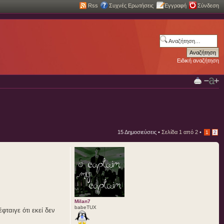
Rss
Συχνές Ερωτήσεις
Εγγραφή
Σύνδεση
Ειδική αναζήτηση
15 Δημοσιεύσεις •
Σελίδα
1
από
2
•
1
2
Milan7
babeTUX
ταιγε ότι εκεί δεν