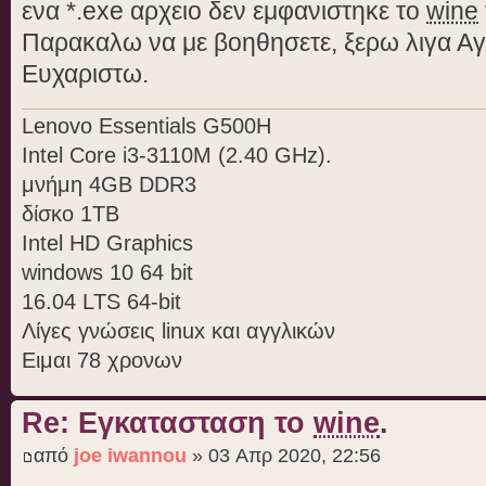
ενα *.exe αρχειο δεν εμφανιστηκε το
wine
Παρακαλω να με βοηθησετε, ξερω λιγα Αγγ
Ευχαριστω.
Lenovo Essentials G500H
Intel Core i3-3110M (2.40 GHz).
μνήμη 4GB DDR3
δίσκο 1TB
Intel HD Graphics
windows 10 64 bit
16.04 LTS 64-bit
Λίγες γνώσεις linux και αγγλικών
Ειμαι 78 χρονων
Re: Εγκατασταση το
wine
.
από
joe iwannou
» 03 Απρ 2020, 22:56