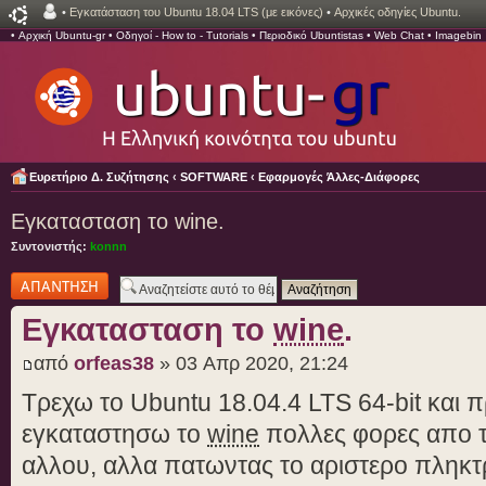
•
Εγκατάσταση του Ubuntu 18.04 LTS (με εικόνες)
•
Αρχικές οδηγίες Ubuntu.
•
Αρχική Ubuntu-gr
•
Οδηγοί - How to - Tutorials
•
Περιοδικό Ubuntistas
•
Web Chat
•
Imagebin
Ευρετήριο Δ. Συζήτησης
‹
SOFTWARE
‹
Εφαρμογές Άλλες-Διάφορες
Εγκατασταση το wine.
Συντονιστής:
konnn
Δημιουργία
απάντησης
Εγκατασταση το
wine
.
από
orfeas38
» 03 Απρ 2020, 21:24
Τρεχω το Ubuntu 18.04.4 LTS 64-bit και
εγκαταστησω το
wine
πολλες φορες απο τ
αλλου, αλλα πατωντας το αριστερο πληκτ