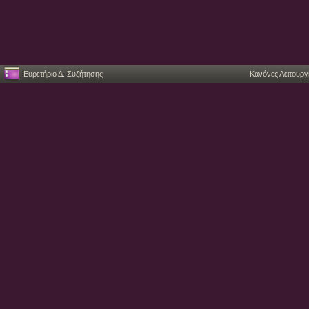
Ευρετήριο Δ. Συζήτησης
Κανόνες Λειτουργ