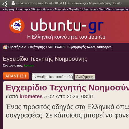
•
Εγκατάσταση του Ubuntu 18.04 LTS (με εικόνες)
•
Αρχικές οδηγίες Ubuntu.
•
Αρχική Ubuntu-gr
•
Οδηγοί - How to - Tutorials
•
Περιοδικό Ubuntistas
•
Web Chat
•
Imagebin
Ευρετήριο Δ. Συζήτησης
‹
SOFTWARE
‹
Εφαρμογές Άλλες-Διάφορες
Εγχειρίδιο Τεχνητής Νοημοσύνης
Συντονιστής:
konnn
Δημιουργία
απάντησης
Εγχειρίδιο Τεχνητής Νοημοσύ
από
krometes
» 02 Απρ 2026, 08:41
Ένας προσιτός οδηγός στα Ελληνικά όπως
συγγραφέας. Σε κάποιους μπορεί να φανε