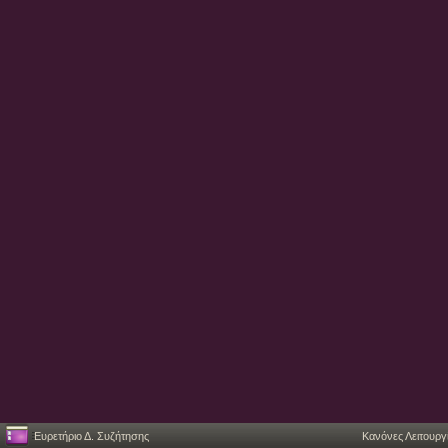
Ευρετήριο Δ. Συζήτησης
Κανόνες Λειτουργ