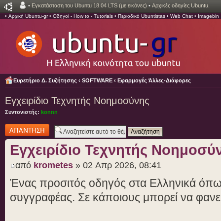
•
Εγκατάσταση του Ubuntu 18.04 LTS (με εικόνες)
•
Αρχικές οδηγίες Ubuntu.
•
Αρχική Ubuntu-gr
•
Οδηγοί - How to - Tutorials
•
Περιοδικό Ubuntistas
•
Web Chat
•
Imagebin
Ευρετήριο Δ. Συζήτησης
‹
SOFTWARE
‹
Εφαρμογές Άλλες-Διάφορες
Εγχειρίδιο Τεχνητής Νοημοσύνης
Συντονιστής:
konnn
Δημιουργία
απάντησης
Εγχειρίδιο Τεχνητής Νοημοσύ
από
krometes
» 02 Απρ 2026, 08:41
Ένας προσιτός οδηγός στα Ελληνικά όπως
συγγραφέας. Σε κάποιους μπορεί να φανε