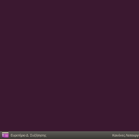
Ευρετήριο Δ. Συζήτησης
Κανόνες Λειτουργ