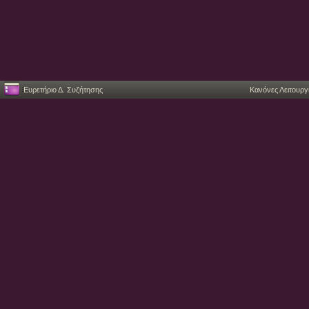
Ευρετήριο Δ. Συζήτησης
Κανόνες Λειτουργ