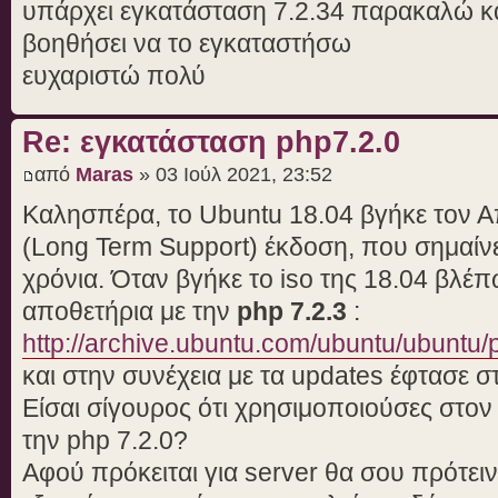
υπάρχει εγκατάσταση 7.2.34 παρακαλώ κά
βοηθήσει να το εγκαταστήσω
ευχαριστώ πολύ
Re: εγκατάσταση php7.2.0
από
Maras
» 03 Ιούλ 2021, 23:52
Καλησπέρα, τo Ubuntu 18.04 βγήκε τον Απ
(Long Term Support) έκδοση, που σημαίνει
χρόνια. Όταν βγήκε το iso της 18.04 βλέπ
αποθετήρια με την
php 7.2.3
:
http://archive.ubuntu.com/ubuntu/ubuntu/
και στην συνέχεια με τα updates έφτασε 
Είσαι σίγουρος ότι χρησιμοποιούσες στο
την php 7.2.0?
Αφού πρόκειται για server θα σου πρότειν