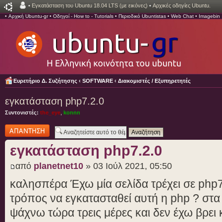
•
Εγκατάσταση του Ubuntu 18.04 LTS (με εικόνες)
•
Αρχικές οδηγίες Ubuntu.
•
Αρχική Ubuntu-gr
•
Οδηγοί - How to - Tutorials
•
Περιοδικό Ubuntistas
•
Web Chat
•
Imagebin
Ευρετήριο Δ. Συζήτησης
‹
SOFTWARE
‹
Διακομιστές / Εξυπηρετητές
εγκατάσταση php7.2.0
Συντονιστές:
the_eye
,
konnn
Δημιουργία
απάντησης
εγκατάσταση php7.2.0
από
planetnet10
» 03 Ιούλ 2021, 05:50
καλησπέρα Έχω μία σελίδα τρέχει σε php7
τρόπος να εγκατασταθεί αυτή η php ? στα
ψάχνω τώρα τρεις μέρες και δεν έχω βρει 