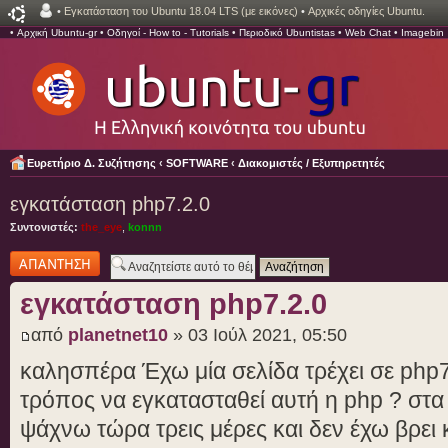
•
Εγκατάσταση του Ubuntu 18.04 LTS (με εικόνες)
•
Αρχικές οδηγίες Ubuntu.
•
Αρχική Ubuntu-gr
•
Οδηγοί - How to - Tutorials
•
Περιοδικό Ubuntistas
•
Web Chat
•
Imagebin
Ευρετήριο Δ. Συζήτησης
‹
SOFTWARE
‹
Διακομιστές / Εξυπηρετητές
εγκατάσταση php7.2.0
Συντονιστές:
the_eye
,
konnn
Δημιουργία
απάντησης
εγκατάσταση php7.2.0
από
planetnet10
» 03 Ιούλ 2021, 05:50
καλησπέρα Έχω μία σελίδα τρέχει σε php7
τρόπος να εγκατασταθεί αυτή η php ? στα
ψάχνω τώρα τρεις μέρες και δεν έχω βρει 