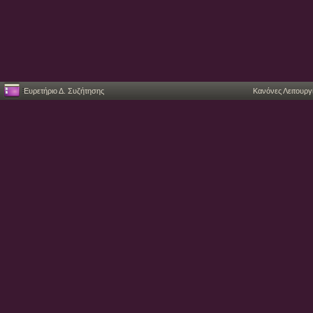
Ευρετήριο Δ. Συζήτησης
Κανόνες Λειτουργ