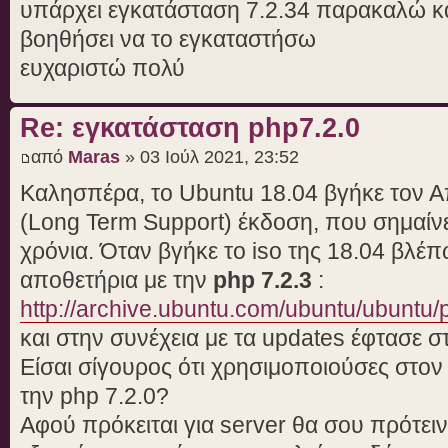
υπάρχει εγκατάσταση 7.2.34 παρακαλώ κά
βοηθήσει να το εγκαταστήσω
ευχαριστώ πολύ
Re: εγκατάσταση php7.2.0
από
Maras
» 03 Ιούλ 2021, 23:52
Καλησπέρα, τo Ubuntu 18.04 βγήκε τον Απ
(Long Term Support) έκδοση, που σημαίνει
χρόνια. Όταν βγήκε το iso της 18.04 βλέπ
αποθετήρια με την
php 7.2.3
:
http://archive.ubuntu.com/ubuntu/ubuntu/
και στην συνέχεια με τα updates έφτασε 
Είσαι σίγουρος ότι χρησιμοποιούσες στο
την php 7.2.0?
Αφού πρόκειται για server θα σου πρότειν