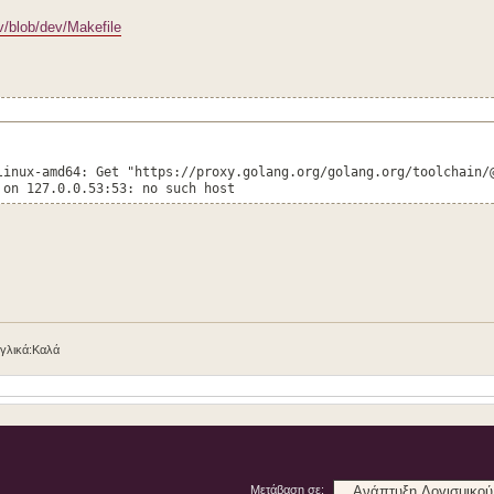
/blob/dev/Makefile
linux-amd64: Get "https://proxy.golang.org/golang.org/toolchain/
 on 127.0.0.53:53: no such host
γγλικά:Καλά
Μετάβαση σε: