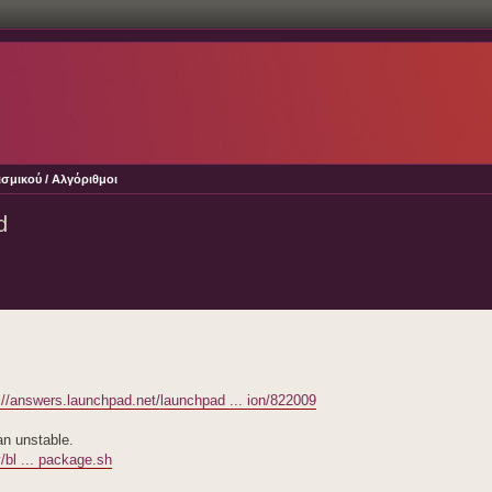
σμικού / Αλγόριθμοι
d
://answers.launchpad.net/launchpad ... ion/822009
an unstable.
bl ... package.sh