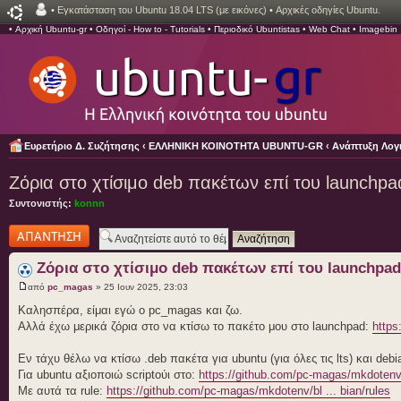
•
Εγκατάσταση του Ubuntu 18.04 LTS (με εικόνες)
•
Αρχικές οδηγίες Ubuntu.
•
Αρχική Ubuntu-gr
•
Οδηγοί - How to - Tutorials
•
Περιοδικό Ubuntistas
•
Web Chat
•
Imagebin
Ευρετήριο Δ. Συζήτησης
‹
ΕΛΛΗΝΙΚΗ ΚΟΙΝΟΤΗΤΑ UBUNTU-GR
‹
Ανάπτυξη Λογι
Ζόρια στο χτίσιμο deb πακέτων επί του launchpa
Συντονιστής:
konnn
Δημιουργία
απάντησης
Ζόρια στο χτίσιμο deb πακέτων επί του launchpad
από
pc_magas
» 25 Ιουν 2025, 23:03
Καλησπέρα, είμαι εγώ ο pc_magas και ζω.
Αλλά έχω μερικά ζόρια στο να κτίσω το πακέτο μου στο launchpad:
https
Εν τάχυ θέλω να κτίσω .deb πακέτα για ubuntu (για όλες τις lts) και debi
Για ubuntu αξιοποιώ scriptούι στο:
https://github.com/pc-magas/mkdotenv/
Με αυτά τα rule:
https://github.com/pc-magas/mkdotenv/bl ... bian/rules