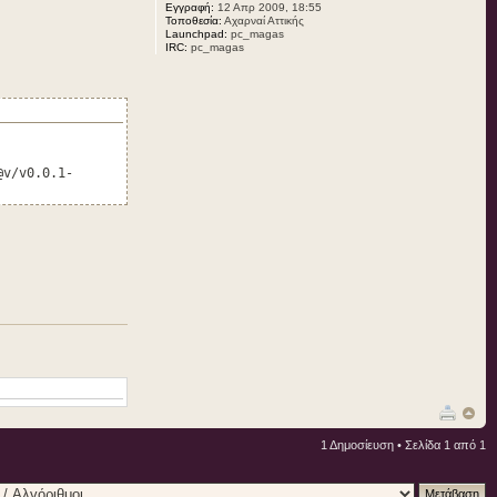
Εγγραφή:
12 Απρ 2009, 18:55
Τοποθεσία:
Αχαρναί Αττικής
Launchpad:
pc_magas
IRC:
pc_magas
@v/v0.0.1-
1 Δημοσίευση • Σελίδα
1
από
1