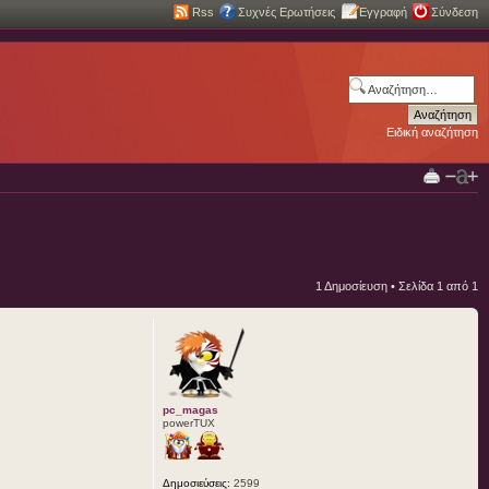
Rss
Συχνές Ερωτήσεις
Εγγραφή
Σύνδεση
Ειδική αναζήτηση
1 Δημοσίευση • Σελίδα
1
από
1
pc_magas
powerTUX
Δημοσιεύσεις:
2599