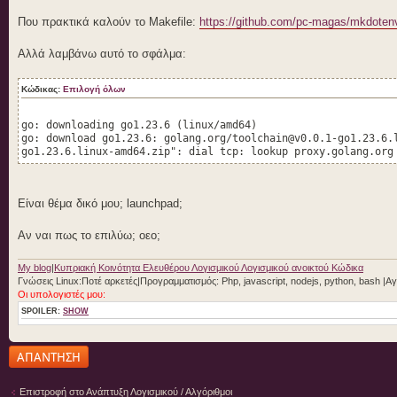
Που πρακτικά καλούν το Makefile:
https://github.com/pc-magas/mkdotenv
Αλλά λαμβάνω αυτό το σφάλμα:
Κώδικας:
Επιλογή όλων
go: downloading go1.23.6 (linux/amd64)
go: download go1.23.6: golang.org/toolchain@v0.0.1-go1.23.6.
go1.23.6.linux-amd64.zip": dial tcp: lookup proxy.golang.org
Είναι θέμα δικό μου; launchpad;
Αν ναι πως το επιλύω; οεο;
My blog
|
Κυπριακή Κοινότητα Ελευθέρου Λογισμικού Λογισμικού ανοικτού Κώδικα
Γνώσεις Linux:Ποτέ αρκετές|Προγραμματισμός: Php, javascript, nodejs, python, bash |A
Οι υπολογιστές μου:
SPOILER:
SHOW
Δημιουργία
απάντησης
Επιστροφή στο Ανάπτυξη Λογισμικού / Αλγόριθμοι