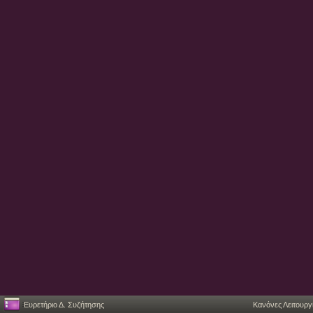
Ευρετήριο Δ. Συζήτησης
Κανόνες Λειτουργ