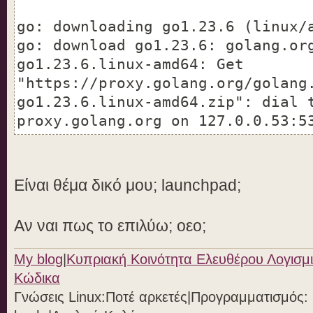
go: downloading go1.23.6 (linux/
go: download go1.23.6: golang.or
go1.23.6.linux-amd64: Get
"https://proxy.golang.org/golang
go1.23.6.linux-amd64.zip": dial 
proxy.golang.org on 127.0.0.53:5
Είναι θέμα δικό μου; launchpad;
Αν ναι πως το επιλύω; οεο;
My blog
|
Κυπριακή Κοινότητα Ελευθέρου Λογισμι
Κώδικα
Γνώσεις Linux:Ποτέ αρκετές|Προγραμματισμός: Ph