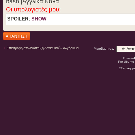
bash |Aγγλικά:Καλά
Οι υπολογιστές μου:
SPOILER:
SHOW
Δημιουργία
απάντησης
Επιστροφή στο Ανάπτυξη Λογισμικού / Αλγόριθμοι
Μετάβαση σε:
Powered
Pro Ubuntu 
Ελληνική μ