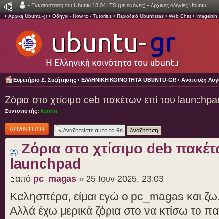
•
Εγκατάσταση του Ubuntu 18.04 LTS (με εικόνες)
•
Αρχικές οδηγίες Ubuntu.
•
Αρχική Ubuntu-gr
•
Οδηγοί - How to - Tutorials
•
Περιοδικό Ubuntistas
•
Web Chat
•
Imagebin
Ευρετήριο Δ. Συζήτησης
‹
ΕΛΛΗΝΙΚΗ ΚΟΙΝΟΤΗΤΑ UBUNTU-GR
‹
Ανάπτυξη Λογι
Ζόρια στο χτίσιμο deb πακέτων επί του launchpa
Συντονιστής:
konnn
Δημιουργία
απάντησης
Ζόρια στο χτίσιμο deb πακέτ
launchpad
από
pc_magas
» 25 Ιουν 2025, 23:03
Καλησπέρα, είμαι εγώ ο pc_magas και ζω
Αλλά έχω μερικά ζόρια στο να κτίσω το π