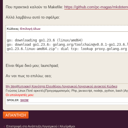
Που πρακτικά καλούν το Makefile:
https://github.com/pc-magas/mkdotenv
Αλλά λαμβάνω αυτό το σφάλμα:
Κώδικας:
Επιλογή όλων
go: downloading go1.23.6 (linux/amd64)
go: download go1.23.6: golang.org/toolchain@v0.0.1-go1.23.6.
go1.23.6.linux-amd64.zip": dial tcp: lookup proxy.golang.org
Είναι θέμα δικό μου; launchpad;
Αν ναι πως το επιλύω; οεο;
My blog
|
Κυπριακή Κοινότητα Ελευθέρου Λογισμικού Λογισμικού ανοικτού Κώδικα
Γνώσεις Linux:Ποτέ αρκετές|Προγραμματισμός: Php, javascript, nodejs, python, bash |A
Οι υπολογιστές μου:
SPOILER:
SHOW
Δημιουργία
απάντησης
Επιστροφή στο Ανάπτυξη Λογισμικού / Αλγόριθμοι