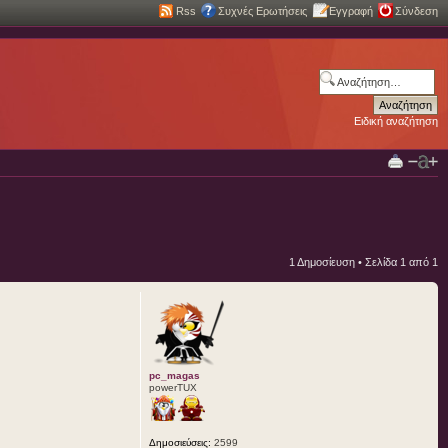
Rss
Συχνές Ερωτήσεις
Εγγραφή
Σύνδεση
Ειδική αναζήτηση
1 Δημοσίευση • Σελίδα
1
από
1
pc_magas
powerTUX
Δημοσιεύσεις:
2599