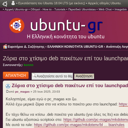
•
Εγκατάσταση του Ubuntu 18.04 LTS (με εικόνες)
•
Αρχικές οδηγίες Ubuntu.
•
Αρχική Ubuntu-gr
•
Οδηγοί - How to - Tutorials
•
Περιοδικό Ubuntistas
•
Web Chat
•
Imagebin
Ευρετήριο Δ. Συζήτησης
‹
ΕΛΛΗΝΙΚΗ ΚΟΙΝΟΤΗΤΑ UBUNTU-GR
‹
Ανάπτυξη Λογι
Ζόρια στο χτίσιμο deb πακέτων επί του launchpa
Συντονιστής:
konnn
Δημιουργία
απάντησης
Ζόρια στο χτίσιμο deb πακέτων επί του launchpad
από
pc_magas
» 25 Ιουν 2025, 23:03
Καλησπέρα, είμαι εγώ ο pc_magas και ζω.
Αλλά έχω μερικά ζόρια στο να κτίσω το πακέτο μου στο launchpad:
https
Εν τάχυ θέλω να κτίσω .deb πακέτα για ubuntu (για όλες τις lts) και debi
Για ubuntu αξιοποιώ scriptούι στο:
https://github.com/pc-magas/mkdotenv/
Με αυτά τα rule:
https://github.com/pc-magas/mkdotenv/bl ... bian/rules