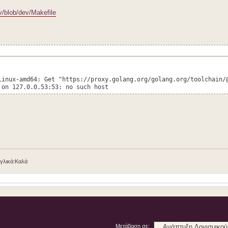
/blob/dev/Makefile
linux-amd64: Get "https://proxy.golang.org/golang.org/toolchain/
 on 127.0.0.53:53: no such host
γγλικά:Καλά
Μετάβαση σε: