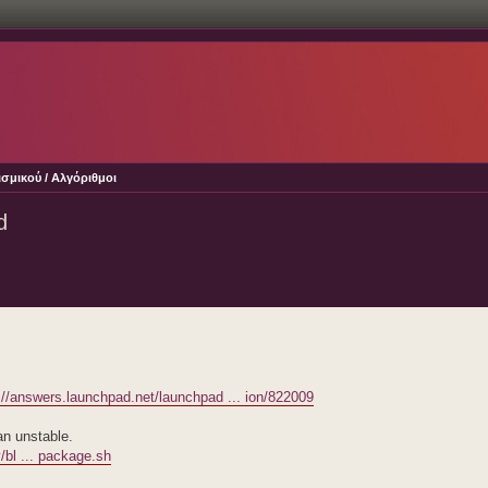
σμικού / Αλγόριθμοι
d
://answers.launchpad.net/launchpad ... ion/822009
an unstable.
bl ... package.sh