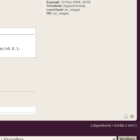
Εγγραφή:
12 Απρ 2009, 18:55
Τοποθεσία:
Αχαρναί Αττικής
Launchpad:
pc_magas
IRC:
pc_magas
@v/v0.0.1-
1 Δημοσίευση • Σελίδα
1
από
1