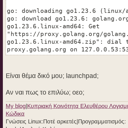
go: downloading go1.23.6 (linux/
go: download go1.23.6: golang.or
go1.23.6.linux-amd64: Get
"https://proxy.golang.org/golang
go1.23.6.linux-amd64.zip": dial 
proxy.golang.org on 127.0.0.53:5
Είναι θέμα δικό μου; launchpad;
Αν ναι πως το επιλύω; οεο;
My blog
|
Κυπριακή Κοινότητα Ελευθέρου Λογισμι
Κώδικα
Γνώσεις Linux:Ποτέ αρκετές|Προγραμματισμός: Ph