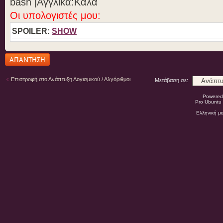
bash |Aγγλικά:Καλά
Οι υπολογιστές μου:
SPOILER:
SHOW
Δημιουργία
απάντησης
Επιστροφή στο Ανάπτυξη Λογισμικού / Αλγόριθμοι
Μετάβαση σε:
Powered
Pro Ubuntu 
Ελληνική μ