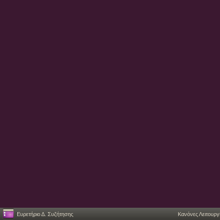
Ευρετήριο Δ. Συζήτησης
Κανόνες Λειτουργ