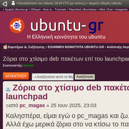
•
Εγκατάσταση του Ubuntu 18.04 LTS (με εικόνες)
•
Αρχικές οδηγίες Ubuntu.
•
Αρχική Ubuntu-gr
•
Οδηγοί - How to - Tutorials
•
Περιοδικό Ubuntistas
•
Web Chat
•
Imagebin
Ευρετήριο Δ. Συζήτησης
‹
ΕΛΛΗΝΙΚΗ ΚΟΙΝΟΤΗΤΑ UBUNTU-GR
‹
Ανάπτυξη Λογι
Ζόρια στο χτίσιμο deb πακέτων επί του launchpa
Συντονιστής:
konnn
Δημιουργία
απάντησης
Ζόρια στο χτίσιμο deb πακέτ
launchpad
από
pc_magas
» 25 Ιουν 2025, 23:03
Καλησπέρα, είμαι εγώ ο pc_magas και ζω
Αλλά έχω μερικά ζόρια στο να κτίσω το π