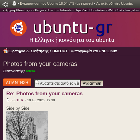
•
Εγκατάσταση του Ubuntu 18.04 LTS (με εικόνες)
•
Αρχικές οδηγίες Ubuntu.
•
Αρχική Ubuntu-gr
•
Οδηγοί - How to - Tutorials
•
Περιοδικό Ubuntistas
•
Web Chat
•
Imagebin
Ευρετήριο Δ. Συζήτησης
‹
TIMEOUT
‹
Φωτογραφία και GNU Linux
Photos from your cameras
Συντονιστής:
adem1
Δημιουργία
απάντησης
Re: Photos from your cameras
από
Th P
» 10 Ιαν 2025, 19:30
Side by Side