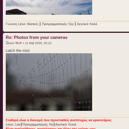
Γνώσεις Linux: Βασικές ┃ Προγραμματισμός: Όχι ┃ Αγγλικά: Καλά
Re: Photos from your cameras
από
Th P
» 11 Φεβ 2026, 20:12
catch the mist
Σταθερή είναι η διανομή που προσπαθείς ανεπιτυχώς να κρασσάρεις
Linux: Low┃Προγραμματισμός: No┃Αγγλικά: Good
Είμαι αναλφάβητος, ανιστόρητος και άξιος της μοίρας μου