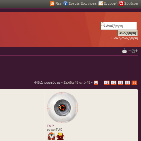
Rss
Συχνές Ερωτήσεις
Εγγραφή
Σύνδεση
Ειδική αναζήτηση
445 Δημοσιεύσεις •
Σελίδα
45
από
45
•
...
1
41
42
43
44
45
Th P
powerTUX