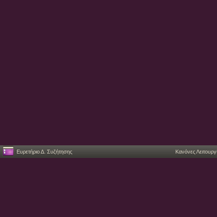
Ευρετήριο Δ. Συζήτησης
Κανόνες Λειτουργ