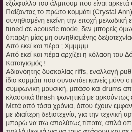
εξώφυλλο του άλμπουμ που είναι αρκετά d
Παίζοντας το πρώτο κομμάτι (Crystal Ann
συνηθισμένη εκείνη την εποχή μελωδική ε
tuned σε acoustic mode, δεν μπορείς όμ
ύπαρξη μίας μη συνηθισμένης δεξιοτεχνία
Από εκεί και πέρα ; Χμμμμμ…..
Από εκεί και πέρα αρχίζει η κόλαση του Δά
Καταιγισμός !
Αδιανόητης δυσκολίας riffs, εναλλαγή ρυ
ίδιο κομμάτι που συναντάει κανείς μόνο στ
συμφωνική μουσική, μπάσο και drums απ
κλασσικά thrash φωνητικά με αρκούντως ε
Μετά από τόσα χρόνια, όπου έχουν εμφανι
με ιδιαίτερη δεξιοτεχνία, για την τεχνική α
μπορώ να πω απολύτως τίποτα, απλά οπο
πολλά ψωμιά για να τους φτάσουν και σ