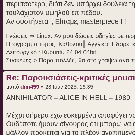
περισσότερο, διότι δεν υπάρχει δουλειά τη
τουλάχιστον υψηλού επιπέδου.
Αν συστήνεται ; Είπαμε, masterpiece ! !
Γνώσεις ⇛ Linux: Αν μου δώσεις οδηγίες σε τε
Προγραμματισμός: Καθόλου┃ Αγγλικά: Εξαιρετι
Λειτουργικό : Kubuntu 24.04 64bit.
Συσκευές-> Πάρα πολλές, θα στο γράψω ανά 
Re: Παρουσιάσεις-κριτικές μου
από
dim459
» 28 Ιουν 2025, 16:35
ANNIHILATOR – ALICE IN HELL – 1989
Μέχρι σήμερα έχω εσκεμμένα αποφύγει να
Ουδέποτε ήμουν σίγουρος ότι μπορώ να είμ
μάλλον πρόκειται για το πλέον αγαπημέν