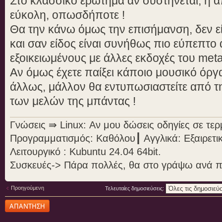
Στο κλασσικό ερώτημα αν συστήνεται, η α
εύκολη, οπωσδήποτε !
Θα την κάνω όμως την επισήμανση, δεν είν
και σαν είδος είναι συνήθως πιο εύπεπτ
εξοικειωμένους με άλλες εκδοχές του meta
Αν όμως έχετε παίξει κάποιο μουσικό όργ
άλλως, μάλλον θα εντυπωσιαστείτε από τη
των μελών της μπάντας !
Γνώσεις ⇛ Linux: Αν μου δώσεις οδηγίες σε τε
Προγραμματισμός: Καθόλου┃ Αγγλικά: Εξαιρετι
Λειτουργικό : Kubuntu 24.04 64bit.
Συσκευές-> Πάρα πολλές, θα στο γράψω ανά 
Προηγούμενη
Τελευταίες δημοσιεύσεις:
Δημιουργία
απάντησης