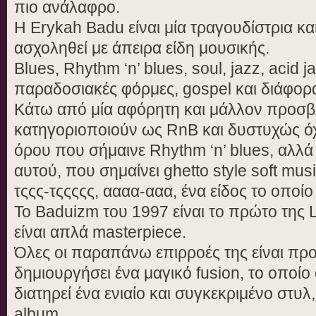
πιο ανάλαφρο.
Η Erykah Badu είναι μία τραγουδίστρια κα
ασχοληθεί με άπειρα είδη μουσικής.
Blues, Rhythm ‘n’ blues, soul, jazz, acid j
παραδοσιακές φόρμες, gospel και διάφορ
Κάτω από μία αφόρητη και μάλλον προσβλ
κατηγοριοποιούν ως RnB και δυστυχώς όχι
όρου που σήμαινε Rhythm ‘n’ blues, αλλά
αυτού, που σημαίνει ghetto style soft mu
τςςς-τςςςςς, αααα-ααα, ένα είδος το οπο
Το Baduizm του 1997 είναι το πρώτο της 
είναι απλά masterpiece.
Όλες οι παραπάνω επιρροές της είναι προ
δημιουργήσει ένα μαγικό fusion, το οποίο
διατηρεί ένα ενιαίο και συγκεκριμένο στυλ
album.