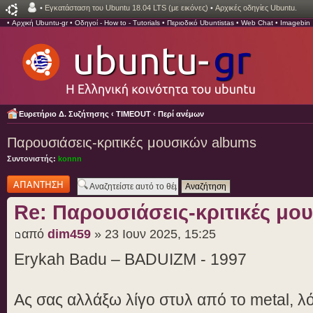
•
Εγκατάσταση του Ubuntu 18.04 LTS (με εικόνες)
•
Αρχικές οδηγίες Ubuntu.
•
Αρχική Ubuntu-gr
•
Οδηγοί - How to - Tutorials
•
Περιοδικό Ubuntistas
•
Web Chat
•
Imagebin
Ευρετήριο Δ. Συζήτησης
‹
TIMEOUT
‹
Περί ανέμων
Παρουσιάσεις-κριτικές μουσικών albums
Συντονιστής:
konnn
Δημιουργία
απάντησης
Re: Παρουσιάσεις-κριτικές μο
από
dim459
» 23 Ιουν 2025, 15:25
Erykah Badu – BADUIZM - 1997
Ας σας αλλάξω λίγο στυλ από το metal, λ