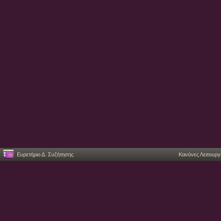
Ευρετήριο Δ. Συζήτησης
Κανόνες Λειτουργ