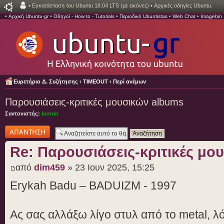
•
Εγκατάσταση του Ubuntu 18.04 LTS (με εικόνες)
•
Αρχικές οδηγίες Ubuntu.
•
Αρχική Ubuntu-gr
•
Οδηγοί - How to - Tutorials
•
Περιοδικό Ubuntistas
•
Web Chat
•
Imagebin
Ευρετήριο Δ. Συζήτησης
‹
TIMEOUT
‹
Περί ανέμων
Παρουσιάσεις-κριτικές μουσικών albums
Συντονιστής:
konnn
Δημιουργία
απάντησης
Re: Παρουσιάσεις-κριτικές μο
από
dim459
» 23 Ιουν 2025, 15:25
Erykah Badu – BADUIZM - 1997
Ας σας αλλάξω λίγο στυλ από το metal, λ