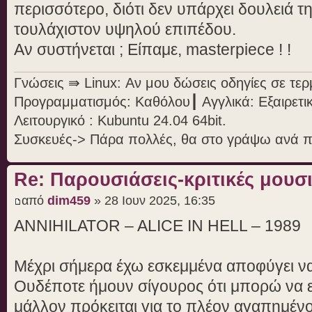
περισσότερο, διότι δεν υπάρχει δουλειά τη
τουλάχιστον υψηλού επιπέδου.
Αν συστήνεται ; Είπαμε, masterpiece ! !
Γνώσεις ⇛ Linux: Αν μου δώσεις οδηγίες σε τε
Προγραμματισμός: Καθόλου┃ Αγγλικά: Εξαιρετι
Λειτουργικό : Kubuntu 24.04 64bit.
Συσκευές-> Πάρα πολλές, θα στο γράψω ανά 
Re: Παρουσιάσεις-κριτικές μου
από
dim459
» 28 Ιουν 2025, 16:35
ANNIHILATOR – ALICE IN HELL – 1989
Μέχρι σήμερα έχω εσκεμμένα αποφύγει να
Ουδέποτε ήμουν σίγουρος ότι μπορώ να είμ
μάλλον πρόκειται για το πλέον αγαπημέν