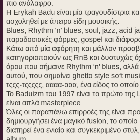
πιο ανάλαφρο.
Η Erykah Badu είναι μία τραγουδίστρια κα
ασχοληθεί με άπειρα είδη μουσικής.
Blues, Rhythm ‘n’ blues, soul, jazz, acid j
παραδοσιακές φόρμες, gospel και διάφορ
Κάτω από μία αφόρητη και μάλλον προσβλ
κατηγοριοποιούν ως RnB και δυστυχώς όχι
όρου που σήμαινε Rhythm ‘n’ blues, αλλά
αυτού, που σημαίνει ghetto style soft mu
τςςς-τςςςςς, αααα-ααα, ένα είδος το οπο
Το Baduizm του 1997 είναι το πρώτο της 
είναι απλά masterpiece.
Όλες οι παραπάνω επιρροές της είναι προ
δημιουργήσει ένα μαγικό fusion, το οποίο
διατηρεί ένα ενιαίο και συγκεκριμένο στυλ
album.