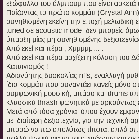
εξώφυλλο του άλμπουμ που είναι αρκετά d
Παίζοντας το πρώτο κομμάτι (Crystal Ann
συνηθισμένη εκείνη την εποχή μελωδική ε
tuned σε acoustic mode, δεν μπορείς όμ
ύπαρξη μίας μη συνηθισμένης δεξιοτεχνία
Από εκεί και πέρα ; Χμμμμμ…..
Από εκεί και πέρα αρχίζει η κόλαση του Δά
Καταιγισμός !
Αδιανόητης δυσκολίας riffs, εναλλαγή ρυ
ίδιο κομμάτι που συναντάει κανείς μόνο στ
συμφωνική μουσική, μπάσο και drums απ
κλασσικά thrash φωνητικά με αρκούντως ε
Μετά από τόσα χρόνια, όπου έχουν εμφανι
με ιδιαίτερη δεξιοτεχνία, για την τεχνική α
μπορώ να πω απολύτως τίποτα, απλά οπο
πολλά ψωμιά για να τους φτάσουν και σ