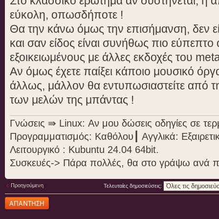
Στο κλασσικό ερώτημα αν συστήνεται, η α
εύκολη, οπωσδήποτε !
Θα την κάνω όμως την επισήμανση, δεν είν
και σαν είδος είναι συνήθως πιο εύπεπτ
εξοικειωμένους με άλλες εκδοχές του meta
Αν όμως έχετε παίξει κάποιο μουσικό όργ
άλλως, μάλλον θα εντυπωσιαστείτε από τη
των μελών της μπάντας !
Γνώσεις ⇛ Linux: Αν μου δώσεις οδηγίες σε τε
Προγραμματισμός: Καθόλου┃ Αγγλικά: Εξαιρετι
Λειτουργικό : Kubuntu 24.04 64bit.
Συσκευές-> Πάρα πολλές, θα στο γράψω ανά 
Προηγούμενη
Τελευταίες δημοσιεύσεις:
Δημιουργία
απάντησης