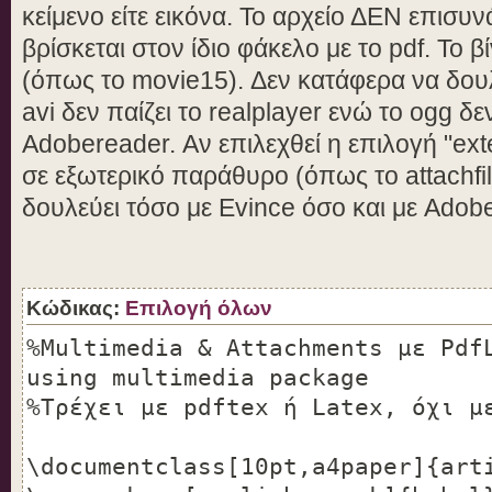
unicode=true} %ΟΠΩΣΔΗΠΟΤΕ το uni
κείμενο είτε εικόνα. Το αρχείο ΔΕΝ επισυν
(side index)!!
βρίσκεται στον ίδιο φάκελο με το pdf. Το β
(όπως το movie15). Δεν κατάφερα να δου
\usepackage{attachfile}
avi δεν παίζει το realplayer ενώ το ogg δε
\usepackage{graphics}
Adobereader. Αν επιλεχθεί η επιλογή "exte
σε εξωτερικό παράθυρο (όπως το attachfil
\usepackage{geometry}
δουλεύει τόσο με Evince όσο και με Adob
\geometry{verbose,letterpaper}
\usepackage{movie15}
\newcommand{\en}{\selectlanguage
Κώδικας:
Επιλογή όλων
\newcommand{\gr}{\selectlanguage
%Multimedia & Attachments με Pdf
using multimedia package
%Τρέχει με pdftex ή Latex, όχι μ
\begin{document}
\tableofcontents
\documentclass[10pt,a4paper]{art
\