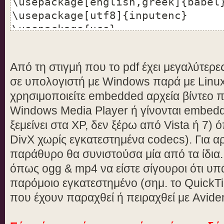
\usepackage[english,greek]{babel
\usepackage[utf8]{inputenc}
Η κωδικοποίηση του κειμένου στο 
\usepackage{ucs}
να μπει σε \en unicode (utf8) \g
βλέπεις κινέζικα!
\usepackage[pdftex,colorlinks,un
Από τη στιγμή που το pdf έχει μεγαλύτερ
{hyperref} %ΟΠΩΣΔΗΠΟΤΕ το unicod
\section{Εισαγωγή και επισύναψη 
σε υπολογιστή με Windows παρά με Linux
pdftitle!!
χρησιμοποιείτε embedded αρχεία βίντεο π
\hypersetup{pdftitle={Unicode wi
\en
Windows Media Player ή γίνονται embed
pdfauthor={Ευγένιος},
\subsection{Using the hyperref p
unicode=true} %ΟΠΩΣΔΗΠΟΤΕ το uni
ξεμείνει στα XP, δεν ξέρω από Vista ή 7) ό
(side index)!!
DivX χωρίς εγκατεστημένα codecs). Για αρ
\gr
παράθυρο θα συνιστούσα μία από τα ίδια.
Κάνε κλικ \href{run:sample.avi}{
\usepackage{graphics}
όπως ogg & mp4 να είστε σίγουροι ότι υπά
\href{run:sample.avi}{\includegr
\usepackage{multimedia}
παρόμοιο εγκατεστημένο (σημ. τo QuickT
για να ανοίξει το αρχείο (βίντεο
που έχουν παραχθεί ή πειραχθεί με Avide
εξωτερικό παράθυρο (Δουλεύει τόσ
\newcommand{\en}{\selectlanguage
όσο και με \en Adobe Reader) \\
\newcommand{\gr}{\selectlanguage