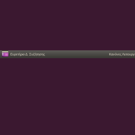
Ευρετήριο Δ. Συζήτησης
Κανόνες Λειτουργ