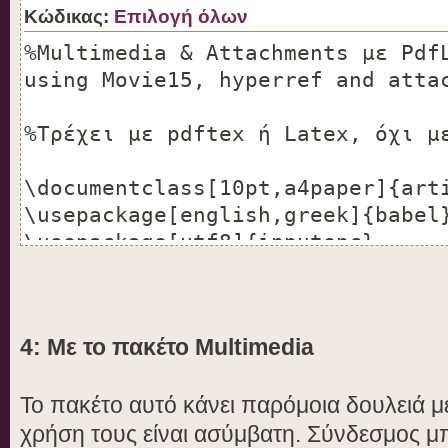
Κώδικας:
Επιλογή όλων
%Multimedia & Attachments με Pdf
using Movie15, hyperref and atta
%Τρέχει με pdftex ή Latex, όχι μ
\documentclass[10pt,a4paper]{art
\usepackage[english,greek]{babel
\usepackage[utf8]{inputenc}
\usepackage{ucs}
\usepackage[pdftex,colorlinks,un
4: Με το πακέτο Multimedia
{hyperref} %ΟΠΩΣΔΗΠΟΤΕ το unicod
pdftitle!!
Το πακέτο αυτό κάνει παρόμοια δουλειά μ
\hypersetup{pdftitle={Unicode wi
pdfauthor={Δοκιμή},
χρήση τους είναι ασύμβατη. Σύνδεσμος μπο