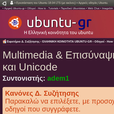
•
Εγκατάσταση του Ubuntu 18.04 LTS (με εικόνες)
•
Αρχικές οδηγίες Ubuntu.
•
Αρχική Ubuntu-gr
•
Οδηγοί - How to - Tutorials
•
Περιοδικό Ubuntistas
•
Web Chat
•
Imagebin
Ευρετήριο Δ. Συζήτησης
‹
ΕΛΛΗΝΙΚΗ ΚΟΙΝΟΤΗΤΑ UBUNTU-GR
‹
Οδηγοί - How t
Multimedia & Επισύναψη
και Unicode
Συντονιστής:
adem1
Κανόνες Δ. Συζήτησης
Παρακαλώ να επιλέξετε, με προσοχή
οδηγοί που συγγράφετε.