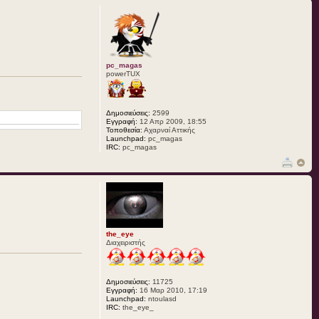
pc_magas
powerTUX
Δημοσιεύσεις:
2599
Εγγραφή:
12 Απρ 2009, 18:55
Τοποθεσία:
Αχαρναί Αττικής
Launchpad:
pc_magas
IRC:
pc_magas
the_eye
Διαχειριστής
Δημοσιεύσεις:
11725
Εγγραφή:
16 Μαρ 2010, 17:19
Launchpad:
ntoulasd
IRC:
the_eye_