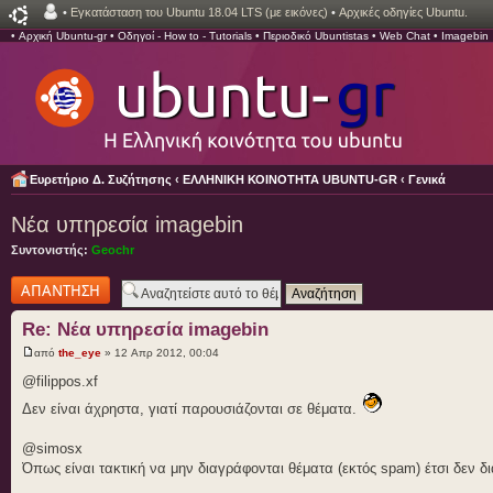
•
Εγκατάσταση του Ubuntu 18.04 LTS (με εικόνες)
•
Αρχικές οδηγίες Ubuntu.
•
Αρχική Ubuntu-gr
•
Οδηγοί - How to - Tutorials
•
Περιοδικό Ubuntistas
•
Web Chat
•
Imagebin
Ευρετήριο Δ. Συζήτησης
‹
ΕΛΛΗΝΙΚΗ ΚΟΙΝΟΤΗΤΑ UBUNTU-GR
‹
Γενικά
Νέα υπηρεσία imagebin
Συντονιστής:
Geochr
Δημιουργία
απάντησης
Re: Νέα υπηρεσία imagebin
από
the_eye
» 12 Απρ 2012, 00:04
@filippos.xf
Δεν είναι άχρηστα, γιατί παρουσιάζονται σε θέματα.
@simosx
Όπως είναι τακτική να μην διαγράφονται θέματα (εκτός spam) έτσι δεν δ