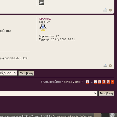
ΙΩΑΝΝΗΣ
babeTUX
ορά του
Δημοσιεύσεις:
97
Εγγραφή:
20 Αύγ 2008, 14:31
r(s) BIOS Mode : UEFI
67 Δημοσιεύσεις •
Σελίδα
7
από
7
•
...
1
3
4
5
6
7
οι οι χρόνοι είναι UTC + 2 ώρες [
DST
] •
Διαγραφή cookies Δ. Συζήτησης