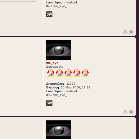
Launchpad:
ntoulasd
IRC:
the_eye_
the_eye
Διαχειριστής
Δημοσιεύσεις:
11725
Εγγραφή:
16 Μαρ 2010, 17:19
Launchpad:
ntoulasd
IRC:
the_eye_