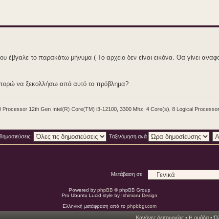
υ έβγαλε το παρακάτω μήνυμα ( Το αρχείο δεν είναι εικόνα. Θα γίνει αναφ
μπορώ να ξεκολλήσω από αυτό το πρόβλημα?
rocessor 12th Gen Intel(R) Core(TM) i3-12100, 3300 Mhz, 4 Core(s), 8 Logical Processo
 δημοσιεύσεις:
Ταξινόμηση ανά
Μετάβαση σε:
Powered by
phpBB
© phpBB Group
Pro Ubuntu Lucid style by
Ishimaru Design
Ελληνική μετάφραση από το
phpbbgr.com
Κανόνες Λειτουργίας
•
Η ομάδα
• Όλ