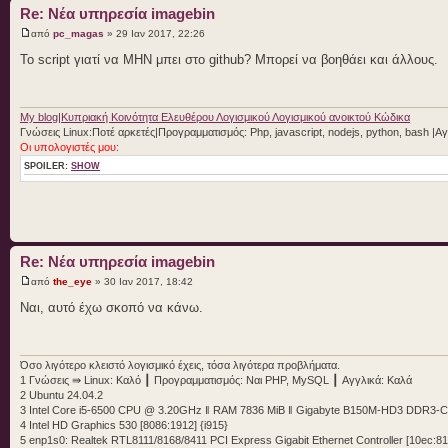
Re: Νέα υπηρεσία imagebin
από
pc_magas
» 29 Ιαν 2017, 22:26
To script γιατί να ΜΗΝ μπει στο github? Μπορεί να βοηθάει και άλλους.
My blog
|
Κυπριακή Κοινότητα Ελευθέρου Λογισμικού Λογισμικού ανοικτού Κώδικα
Γνώσεις Linux:Ποτέ αρκετές|Προγραμματισμός: Php, javascript, nodejs, python, bash |A
Οι υπολογιστές μου:
SPOILER:
SHOW
Re: Νέα υπηρεσία imagebin
από
the_eye
» 30 Ιαν 2017, 18:42
Ναι, αυτό έχω σκοπό να κάνω.
Όσο λιγότερο κλειστό λογισμικό έχεις, τόσα λιγότερα προβλήματα.
1 Γνώσεις ⇛ Linux: Καλό ┃ Προγραμματισμός: Ναι PHP, MySQL ┃ Αγγλικά: Καλά
2 Ubuntu 24.04.2
3 Intel Core i5-6500 CPU @ 3.20GHz ‖ RAM 7836 MiB ‖ Gigabyte B150M-HD3 DDR3-
4 Intel HD Graphics 530 [8086:1912] {i915}
5 enp1s0: Realtek RTL8111/8168/8411 PCI Express Gigabit Ethernet Controller [10ec:81