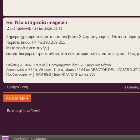
Re: Νέα υπηρεσία imagebin
από
ΙΩΑΝΝΗΣ
» 24 Ιαν 2026, 02:44
Σήμερα χρησιμοποίησα το και ανέβασα 3-4 φωτογραφίες. Ωστόσο τώρα μο
περιστατικού. IP 46.198.239.211
Μεταφορά ανεπιτυχής )
έκανα διάφορες προσπάθειες και δεν μπορώ πλέον να συνεχίσω. Πως 
Γνώσεις ⇛ Linux: Χαμηλό ┃ Προγραμματισμός: Όχι ┃ Αγγλικά: Μέτρια
Λειτουργικό ⇛ 64-bit, Windows 11 pro, Ubuntu 24.04 σε DESCTOP DELL VOSTRO 3710 P
Προδιαγραφές ⇛ │ RAM 8GB │Intel(R) UHD Graphics 730
Προηγούμενη
Τελευταίες
Δημιουργία
απάντησης
Επιστροφή στο Γενικά
Ευρετήριο Δ. Συζήτησης