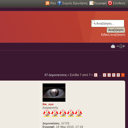
Rss
Συχνές Ερωτήσεις
Εγγραφή
Σύνδεση
Ειδική αναζήτηση
67 Δημοσιεύσεις •
Σελίδα
7
από
7
•
...
1
3
4
5
6
7
the_eye
Διαχειριστής
Δημοσιεύσεις:
11725
Εγγραφή:
16 Μαρ 2010, 17:19