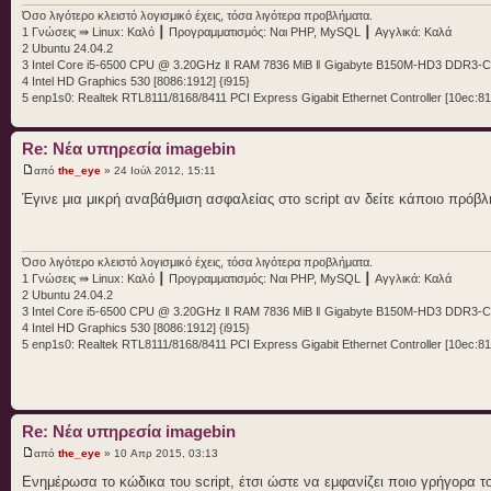
Όσο λιγότερο κλειστό λογισμικό έχεις, τόσα λιγότερα προβλήματα.
1 Γνώσεις ⇛ Linux: Καλό ┃ Προγραμματισμός: Ναι PHP, MySQL ┃ Αγγλικά: Καλά
2 Ubuntu 24.04.2
3 Intel Core i5-6500 CPU @ 3.20GHz ‖ RAM 7836 MiB ‖ Gigabyte B150M-HD3 DDR3-
4 Intel HD Graphics 530 [8086:1912] {i915}
5 enp1s0: Realtek RTL8111/8168/8411 PCI Express Gigabit Ethernet Controller [10ec:81
Re: Νέα υπηρεσία imagebin
από
the_eye
» 24 Ιούλ 2012, 15:11
Έγινε μια μικρή αναβάθμιση ασφαλείας στο script αν δείτε κάποιο πρό
Όσο λιγότερο κλειστό λογισμικό έχεις, τόσα λιγότερα προβλήματα.
1 Γνώσεις ⇛ Linux: Καλό ┃ Προγραμματισμός: Ναι PHP, MySQL ┃ Αγγλικά: Καλά
2 Ubuntu 24.04.2
3 Intel Core i5-6500 CPU @ 3.20GHz ‖ RAM 7836 MiB ‖ Gigabyte B150M-HD3 DDR3-
4 Intel HD Graphics 530 [8086:1912] {i915}
5 enp1s0: Realtek RTL8111/8168/8411 PCI Express Gigabit Ethernet Controller [10ec:81
Re: Νέα υπηρεσία imagebin
από
the_eye
» 10 Απρ 2015, 03:13
Ενημέρωσα το κώδικα του script, έτσι ώστε να εμφανίζει ποιο γρήγορα τ