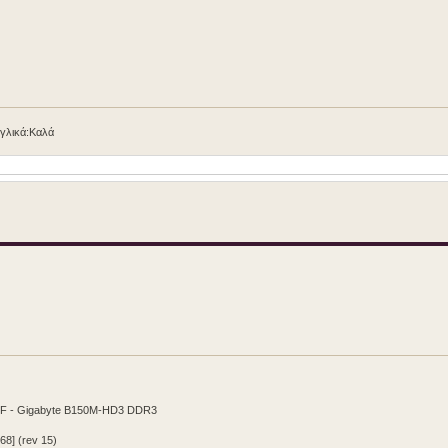
γγλικά:Καλά
CF - Gigabyte B150M-HD3 DDR3
68] (rev 15)