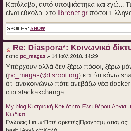
Κατάλαβα, αυτό υποψιάστηκα και εγώ... Τι ν
είναι εύκολο. Στο
librenet.gr
πόσοι Έλληνε
SPOILER:
SHOW
Re: Diaspora*: Κοινωνικό δίκτ
από
pc_magas
» 14 Ιούλ 2018, 14:29
Υπάρχουν αλλά δεν ξέρω πόσοι, ξέρω μόνο
(
pc_magas@disroot.org
) και ότι κάνω sh
ότι ανακοινώνω πότε ανεβάζω νέα docker
στο stackexchange.
My blog
|
Κυπριακή Κοινότητα Ελευθέρου Λογισμι
Κώδικα
Γνώσεις Linux:Ποτέ αρκετές|Προγραμματισμός: Ph
bash |Aγγλικά:Καλά