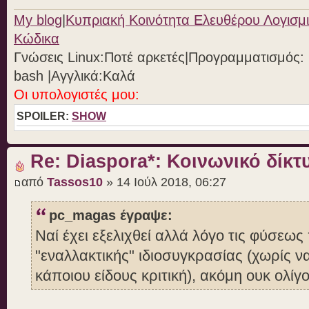
My blog
|
Κυπριακή Κοινότητα Ελευθέρου Λογισμι
Κώδικα
Γνώσεις Linux:Ποτέ αρκετές|Προγραμματισμός: Ph
bash |Aγγλικά:Καλά
Οι υπολογιστές μου:
SPOILER:
SHOW
Re: Diaspora*: Κοινωνικό δίκτ
από
Tassos10
» 14 Ιούλ 2018, 06:27
pc_magas έγραψε:
Ναί έχει εξελιχθεί αλλά λόγο τις φύσεω
"εναλλακτικής" ιδιοσυγκρασίας (χωρίς
κάποιου είδους κριτική), ακόμη ουκ ολίγοι