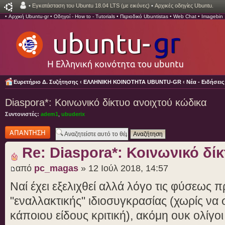
•
Εγκατάσταση του Ubuntu 18.04 LTS (με εικόνες)
•
Αρχικές οδηγίες Ubuntu.
•
Αρχική Ubuntu-gr
•
Οδηγοί - How to - Tutorials
•
Περιοδικό Ubuntistas
•
Web Chat
•
Imagebin
Ευρετήριο Δ. Συζήτησης
‹
ΕΛΛΗΝΙΚΗ ΚΟΙΝΟΤΗΤΑ UBUNTU-GR
‹
Νέα - Ειδήσει
Diaspora*: Κοινωνικό δίκτυο ανοιχτού κώδικα
Συντονιστές:
adem1
,
ubuderix
Δημιουργία
απάντησης
Re: Diaspora*: Κοινωνικό δί
από
pc_magas
» 12 Ιούλ 2018, 14:57
Ναί έχει εξελιχθεί αλλά λόγο τις φύσεως 
"εναλλακτικής" ιδιοσυγκρασίας (χωρίς ν
κάποιου είδους κριτική), ακόμη ουκ ολίγοι 