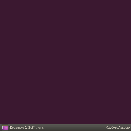
Ευρετήριο Δ. Συζήτησης
Κανόνες Λειτουργ