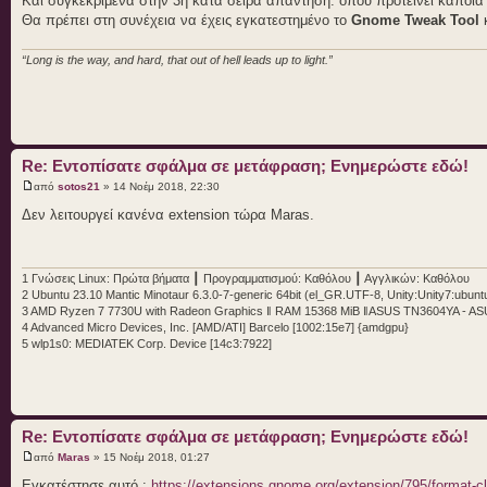
Και συγκεκριμένα στην 3η κατά σειρά απάντηση. όπου προτείνει κάποια
Θα πρέπει στη συνέχεια να έχεις εγκατεστημένο το
Gnome Tweak Tool
κ
“Long is the way, and hard, that out of hell leads up to light.”
Re: Εντοπίσατε σφάλμα σε μετάφραση; Ενημερώστε εδώ!
από
sotos21
» 14 Νοέμ 2018, 22:30
Δεν λειτουργεί κανένα extension τώρα Maras.
1 Γνώσεις Linux: Πρώτα βήματα ┃ Προγραμματισμού: Καθόλου ┃ Αγγλικών: Καθόλου
2 Ubuntu 23.10 Mantic Minotaur 6.3.0-7-generic 64bit (el_GR.UTF-8, Unity:Unity7:ubuntu
3 AMD Ryzen 7 7730U with Radeon Graphics ‖ RAM 15368 MiB ‖ASUS TN3604YA - A
4 Advanced Micro Devices, Inc. [AMD/ATI] Barcelo [1002:15e7] {amdgpu}
5 wlp1s0: MEDIATEK Corp. Device [14c3:7922]
Re: Εντοπίσατε σφάλμα σε μετάφραση; Ενημερώστε εδώ!
από
Maras
» 15 Νοέμ 2018, 01:27
Εγκατέστησε αυτό :
https://extensions.gnome.org/extension/795/format-c