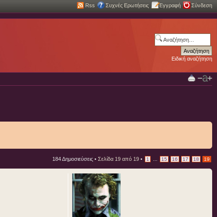
Rss
Συχνές Ερωτήσεις
Εγγραφή
Σύνδεση
Ειδική αναζήτηση
184 Δημοσιεύσεις •
Σελίδα
19
από
19
•
...
1
15
16
17
18
19