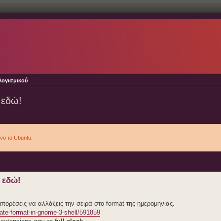
Λογισμικού
 εδώ!
νο το Ubuntu.
 εδώ!
πορέσεις να αλλάξεις την σειρά στο format της ημερομηνίας.
ate-format-in-gnome-3-shell/591859