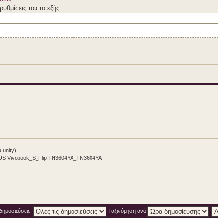
ρυθμίσεις του το εξής :
 unity)
SUS Vivobook_S_Flip TN3604YA_TN3604YA
 δημοσιεύσεις:
Ταξινόμηση ανά