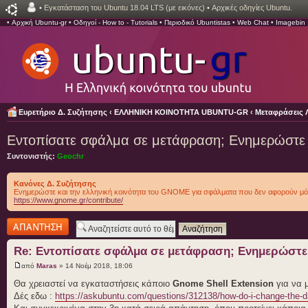
•
Εγκατάσταση του Ubuntu 18.04 LTS (με εικόνες)
•
Αρχικές οδηγίες Ubuntu.
•
Αρχική Ubuntu-gr
•
Οδηγοί - How to - Tutorials
•
Περιοδικό Ubuntistas
•
Web Chat
•
Imagebin
Ευρετήριο Δ. Συζήτησης
‹
ΕΛΛΗΝΙΚΗ ΚΟΙΝΟΤΗΤΑ UBUNTU-GR
‹
Μεταφράσεις 
Εντοπίσατε σφάλμα σε μετάφραση; Ενημερώστε
Συντονιστής:
Geochr
Κανόνες Δ. Συζήτησης
Ενημερώστε και την ελληνική κοινότητα του GNOME για σφάλματα που δεν αφορούν μό
https://www.gnome.gr/contribute/
Δημιουργία
απάντησης
Re: Εντοπίσατε σφάλμα σε μετάφραση; Ενημερώστε
από
Maras
» 14 Νοέμ 2018, 18:06
Θα χρειαστεί να εγκαταστήσεις κάποιο
Gnome Shell Extension
για να μ
Δές εδω :
https://askubuntu.com/questions/312138/how-do-i-change-the-d