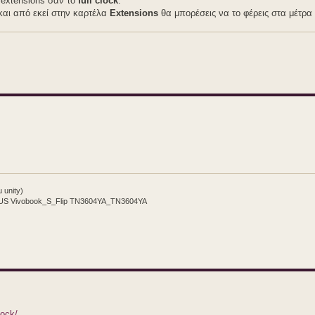
 extensions σαν το
full clock
.
αι από εκεί στην καρτέλα
Extensions
θα μπορέσεις να το φέρεις στα μέτρα
 unity)
SUS Vivobook_S_Flip TN3604YA_TN3604YA
lock/