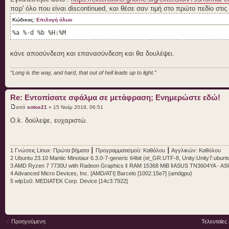
παρ' όλο που είναι discontinued, και θέσε σαν τιμή στο πρώτο πεδίο στις 
Κώδικας:
Επιλογή όλων
%a %-d %b %H:%M
κάνε αποσύνδεση και επανασύνδεση και θα δουλέψει.
“Long is the way, and hard, that out of hell leads up to light.”
Re: Εντοπίσατε σφάλμα σε μετάφραση; Ενημερώστε εδώ!
από
sotos21
» 15 Νοέμ 2018, 06:51
O.k. δούλεψε, ευχαριστώ.
1 Γνώσεις Linux: Πρώτα βήματα ┃ Προγραμματισμού: Καθόλου ┃ Αγγλικών: Καθόλου
2 Ubuntu 23.10 Mantic Minotaur 6.3.0-7-generic 64bit (el_GR.UTF-8, Unity:Unity7:ubuntu
3 AMD Ryzen 7 7730U with Radeon Graphics ‖ RAM 15368 MiB ‖ASUS TN3604YA - A
4 Advanced Micro Devices, Inc. [AMD/ATI] Barcelo [1002:15e7] {amdgpu}
5 wlp1s0: MEDIATEK Corp. Device [14c3:7922]
Προηγούμενη
Τελευταίες