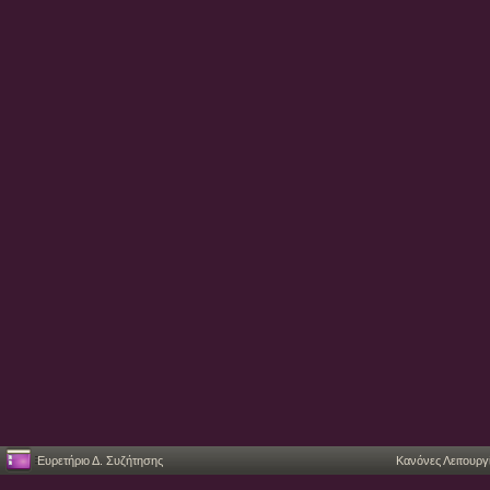
Ευρετήριο Δ. Συζήτησης
Κανόνες Λειτουργ