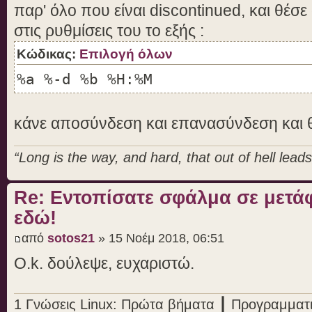
παρ' όλο που είναι discontinued, και θέσ
στις ρυθμίσεις του το εξής :
Κώδικας:
Επιλογή όλων
%a %-d %b %H:%M
κάνε αποσύνδεση και επανασύνδεση και θ
“Long is the way, and hard, that out of hell leads 
Re: Εντοπίσατε σφάλμα σε μετ
εδώ!
από
sotos21
» 15 Νοέμ 2018, 06:51
O.k. δούλεψε, ευχαριστώ.
1 Γνώσεις Linux: Πρώτα βήματα ┃ Προγραμματ