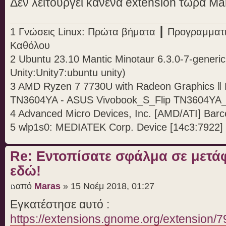
Δεν λειτουργεί κανένα extension τώρα Ma
1 Γνώσεις Linux: Πρώτα βήματα ┃ Προγραμματ
Καθόλου
2 Ubuntu 23.10 Mantic Minotaur 6.3.0-7-generic
Unity:Unity7:ubuntu unity)
3 AMD Ryzen 7 7730U with Radeon Graphics 
TN3604YA - ASUS Vivobook_S_Flip TN3604Y
4 Advanced Micro Devices, Inc. [AMD/ATI] Barc
5 wlp1s0: MEDIATEK Corp. Device [14c3:7922]
Re: Εντοπίσατε σφάλμα σε μετ
εδώ!
από
Maras
» 15 Νοέμ 2018, 01:27
Εγκατέστησε αυτό :
https://extensions.gnome.org/extension/7