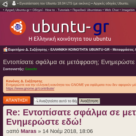
•
Εγκατάσταση του Ubuntu 18.04 LTS (με εικόνες)
•
Αρχικές οδηγίες Ubuntu.
•
Αρχική Ubuntu-gr
•
Οδηγοί - How to - Tutorials
•
Περιοδικό Ubuntistas
•
Web Chat
•
Imagebin
Ευρετήριο Δ. Συζήτησης
‹
ΕΛΛΗΝΙΚΗ ΚΟΙΝΟΤΗΤΑ UBUNTU-GR
‹
Μεταφράσεις 
Εντοπίσατε σφάλμα σε μετάφραση; Ενημερώστε
Συντονιστής:
Geochr
Κανόνες Δ. Συζήτησης
Ενημερώστε και την ελληνική κοινότητα του GNOME για σφάλματα που δεν αφορούν μό
https://www.gnome.gr/contribute/
Δημιουργία
απάντησης
Re: Εντοπίσατε σφάλμα σε με
Ενημερώστε εδώ!
από
Maras
» 14 Νοέμ 2018, 18:06