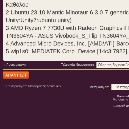
Καθόλου
2 Ubuntu 23.10 Mantic Minotaur 6.3.0-7-generic
Unity:Unity7:ubuntu unity)
3 AMD Ryzen 7 7730U with Radeon Graphics 
TN3604YA - ASUS Vivobook_S_Flip TN3604Y
4 Advanced Micro Devices, Inc. [AMD/ATI] Barc
5 wlp1s0: MEDIATEK Corp. Device [14c3:7922]
Προηγούμενη
Τελευταίες δημοσιεύσεις:
Δημιουργία
απάντησης
Επιστροφή στο Μεταφράσεις Λογισμικού
Μετάβαση σε:
Powered
Pro Ubuntu 
Ελληνική μ