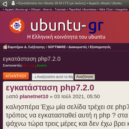
•
Εγκατάσταση του Ubuntu 18.04 LTS (με εικόνες)
•
Αρχικές οδηγίες Ubuntu.
•
Αρχική Ubuntu-gr
•
Οδηγοί - How to - Tutorials
•
Περιοδικό Ubuntistas
•
Web Chat
•
Imagebin
Ευρετήριο Δ. Συζήτησης
‹
SOFTWARE
‹
Διακομιστές / Εξυπηρετητές
εγκατάσταση php7.2.0
Συντονιστές:
the_eye
,
konnn
Δημιουργία
απάντησης
εγκατάσταση php7.2.0
από
planetnet10
» 03 Ιούλ 2021, 05:50
καλησπέρα Έχω μία σελίδα τρέχει σε php7
τρόπος να εγκατασταθεί αυτή η php ? στα
ψάχνω τώρα τρεις μέρες και δεν έχω βρει 