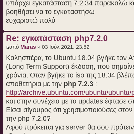
υπάρχει εγκατάσταση 7.2.34 παρακαλώ κά
βοηθήσει να το εγκαταστήσω
ευχαριστώ πολύ
Re: εγκατάσταση php7.2.0
από
Maras
» 03 Ιούλ 2021, 23:52
Καλησπέρα, τo Ubuntu 18.04 βγήκε τον Απ
(Long Term Support) έκδοση, που σημαίνει
χρόνια. Όταν βγήκε το iso της 18.04 βλέπ
αποθετήρια με την
php 7.2.3
:
http://archive.ubuntu.com/ubuntu/ubuntu/
και στην συνέχεια με τα updates έφτασε 
Είσαι σίγουρος ότι χρησιμοποιούσες στο
την php 7.2.0?
Αφού πρόκειται για server θα σου πρότειν