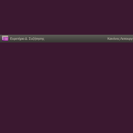
Ευρετήριο Δ. Συζήτησης
Κανόνες Λειτουργ