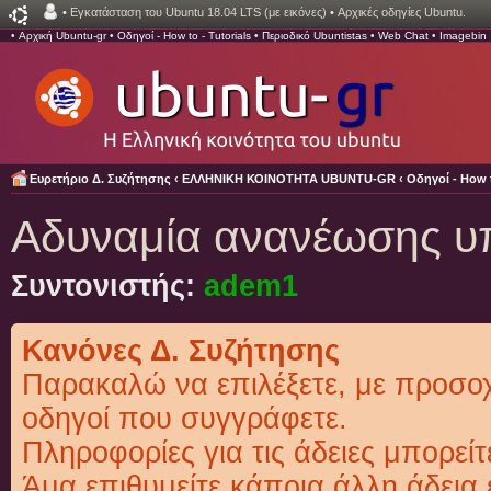
•
Εγκατάσταση του Ubuntu 18.04 LTS (με εικόνες)
•
Αρχικές οδηγίες Ubuntu.
•
Αρχική Ubuntu-gr
•
Οδηγοί - How to - Tutorials
•
Περιοδικό Ubuntistas
•
Web Chat
•
Imagebin
Ευρετήριο Δ. Συζήτησης
‹
ΕΛΛΗΝΙΚΗ ΚΟΙΝΟΤΗΤΑ UBUNTU-GR
‹
Οδηγοί - How t
Αδυναμία ανανέωσης 
Συντονιστής:
adem1
Κανόνες Δ. Συζήτησης
Παρακαλώ να επιλέξετε, με προσοχή
οδηγοί που συγγράφετε.
Πληροφορίες για τις άδειες μπορείτ
Άμα επιθυμείτε κάποια άλλη άδεια 