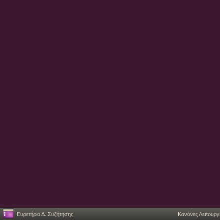
Ευρετήριο Δ. Συζήτησης
Κανόνες Λειτουργ