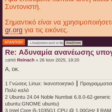
Συντονιστή.
Σημαντικό είναι να χρησιμοποιήσε
gr.org
για τις εικόνες.
Δημιουργία
απάντησης
Re: Αδυναμία ανανέωσης υπο
από
Reinach
» 26 Ιουν 2025, 19:20
Α, οκ.
1 Γνώσεις Linux: Ικανοποιητικό ┃ Προγραμματι
Πολύ καλό
2 Ubuntu 24.04 Noble Numbat 6.8.0-62-generic 
ubuntu:GNOME ubuntu)
3 Intel Core i5-1035G1 CPU @ 1.00GHz ‖ RA