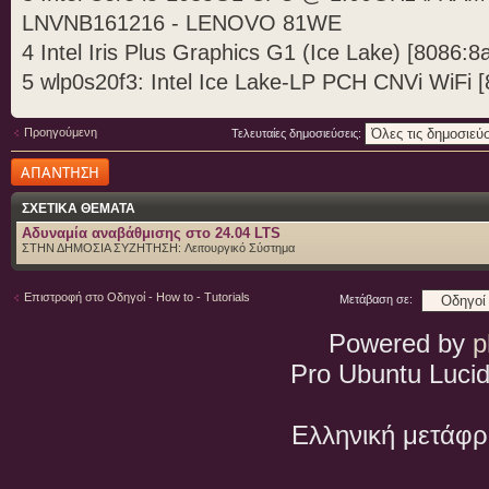
LNVNB161216 - LENOVO 81WE
4 Intel Iris Plus Graphics G1 (Ice Lake) [8086:8
5 wlp0s20f3: Intel Ice Lake-LP PCH CNVi WiFi [
Προηγούμενη
Τελευταίες δημοσιεύσεις:
Δημιουργία
απάντησης
ΣΧΕΤΙΚΑ ΘΕΜΑΤΑ
Αδυναμία αναβάθμισης στο 24.04 LTS
ΣΤΗΝ ΔΗΜΟΣΙΑ ΣΥΖΗΤΗΣΗ:
Λειτουργικό Σύστημα
Επιστροφή στο Οδηγοί - How to - Tutorials
Μετάβαση σε:
Powered by
p
Pro Ubuntu Lucid
Ελληνική μετάφ