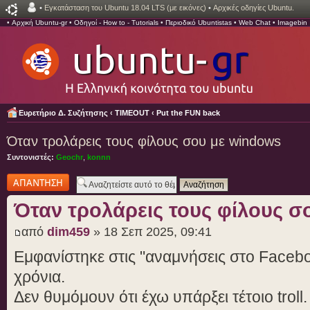
•
Εγκατάσταση του Ubuntu 18.04 LTS (με εικόνες)
•
Αρχικές οδηγίες Ubuntu.
•
Αρχική Ubuntu-gr
•
Οδηγοί - How to - Tutorials
•
Περιοδικό Ubuntistas
•
Web Chat
•
Imagebin
Ευρετήριο Δ. Συζήτησης
‹
TIMEOUT
‹
Put the FUN back
Όταν τρολάρεις τους φίλους σου με windows
Συντονιστές:
Geochr
,
konnn
Δημιουργία
απάντησης
Όταν τρολάρεις τους φίλους σ
από
dim459
» 18 Σεπ 2025, 09:41
Εμφανίστηκε στις "αναμνήσεις στο Faceb
χρόνια.
Δεν θυμόμουν ότι έχω υπάρξει τέτοιο troll.