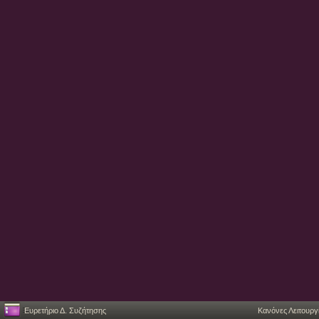
Ευρετήριο Δ. Συζήτησης
Κανόνες Λειτουργ