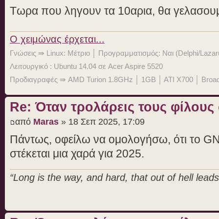
Τωρα που ληγουν τα 10αρια, θα γελασουμ
O χειμώνας έρχεται...
Γνώσεις ⇛ Linux: Μέτριο │ Προγραμματισμός: Ναι (Delphi/Lazar
Λειτουργικό : Ubuntu 14.04 σε Acer Aspire 5520
Προδιαγραφές ⇛ AMD Turion 1.8GHz │ 1GB │ ATI X700 │ Bro
Re: Όταν τρολάρεις τους φίλους
από
Maras
» 18 Σεπ 2025, 17:09
Πάντως, οφείλω να ομολογήσω, ότι το G
στέκεται μια χαρά για 2025.
“Long is the way, and hard, that out of hell leads 