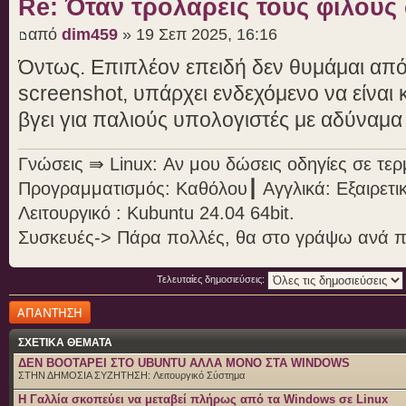
Re: Όταν τρολάρεις τους φίλους
από
dim459
» 19 Σεπ 2025, 16:16
Όντως. Επιπλέον επειδή δεν θυμάμαι από 
screenshot, υπάρχει ενδεχόμενο να είναι 
βγει για παλιούς υπολογιστές με αδύναμα
Γνώσεις ⇛ Linux: Αν μου δώσεις οδηγίες σε τε
Προγραμματισμός: Καθόλου┃ Αγγλικά: Εξαιρετι
Λειτουργικό : Kubuntu 24.04 64bit.
Συσκευές-> Πάρα πολλές, θα στο γράψω ανά 
Τελευταίες δημοσιεύσεις:
Δημιουργία
απάντησης
ΣΧΕΤΙΚΑ ΘΕΜΑΤΑ
ΔΕΝ BOOTAΡΕΙ ΣΤΟ UBUNTU ΑΛΛΑ ΜΟΝΟ ΣΤΑ WINDOWS
ΣΤΗΝ ΔΗΜΟΣΙΑ ΣΥΖΗΤΗΣΗ:
Λειτουργικό Σύστημα
H Γαλλία σκοπεύει να μεταβεί πλήρως από τα Windows σε Linux